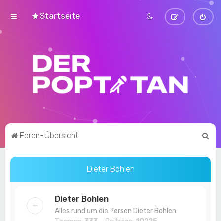
Startseite
S
Foren-Übersicht
u
c
Dieter Bohlen
h
e
Dieter Bohlen
Alles rund um die Person Dieter Bohlen.