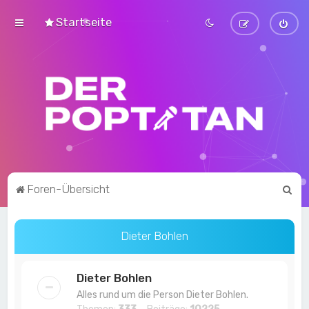
Startseite
S
Foren-Übersicht
u
c
Dieter Bohlen
h
e
Dieter Bohlen
Alles rund um die Person Dieter Bohlen.