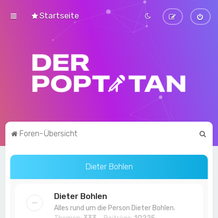
Startseite
S
Foren-Übersicht
u
c
Dieter Bohlen
h
e
Dieter Bohlen
Alles rund um die Person Dieter Bohlen.