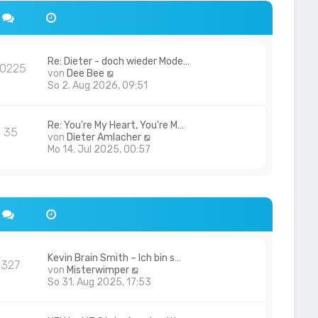
Re: Dieter - doch wieder Mode…
10225
N
von
Dee Bee
e
So 2. Aug 2026, 09:51
u
e
s
Re: You're My Heart, You're M…
35
t
N
von
Dieter Amlacher
e
e
Mo 14. Jul 2025, 00:57
r
u
B
e
e
s
i
t
t
e
r
r
a
B
g
e
i
Kevin Brain Smith – Ich bin s…
327
N
t
von
Misterwimper
e
r
So 31. Aug 2025, 17:53
u
a
e
g
s