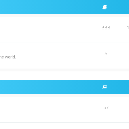
333
5
he world.
57