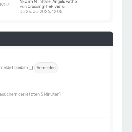
NEU im MT Style: Angels witho…
1953
t
N
von
CrossingTheRiver
e
e
Do 23. Jul 2026, 12:05
r
u
B
e
e
s
i
t
t
e
r
r
a
B
g
e
i
t
r
meldet bleiben
a
g
Besuchern der letzten 5 Minuten)