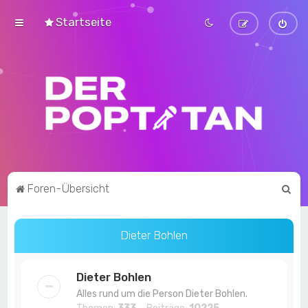
Startseite
S
Foren-Übersicht
u
c
Dieter Bohlen
h
e
Dieter Bohlen
Alles rund um die Person Dieter Bohlen.