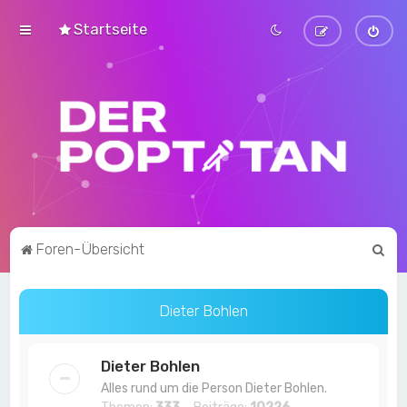
Startseite
S
Foren-Übersicht
u
c
Dieter Bohlen
h
e
Dieter Bohlen
Alles rund um die Person Dieter Bohlen.