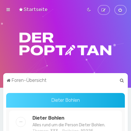
Startseite
S
Foren-Übersicht
u
c
Dieter Bohlen
h
e
Dieter Bohlen
Alles rund um die Person Dieter Bohlen.