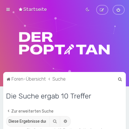
Startseite
S
Foren-Übersicht
Suche
u
Die Suche ergab 10 Treffer
c
h
e
Zur erweiterten Suche
Suche
Erweiterte Suche