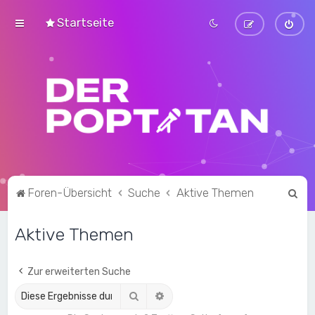
Startseite
S
Foren-Übersicht
Suche
Aktive Themen
u
Aktive Themen
c
h
e
Zur erweiterten Suche
Suche
Erweiterte Suche