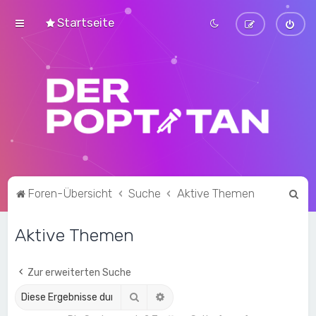
Startseite
S
Foren-Übersicht
Suche
Aktive Themen
u
Aktive Themen
c
h
e
Zur erweiterten Suche
Suche
Erweiterte Suche