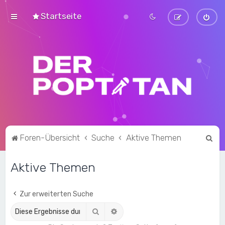
Startseite
S
Foren-Übersicht
Suche
Aktive Themen
u
Aktive Themen
c
h
e
Zur erweiterten Suche
Suche
Erweiterte Suche