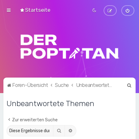
Startseite
S
Foren-Übersicht
Suche
Unbeantwortete Themen
u
Unbeantwortete Themen
c
h
e
Zur erweiterten Suche
Suche
Erweiterte Suche