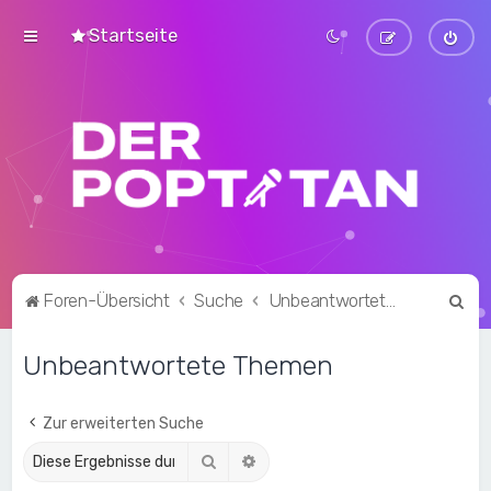
Startseite
S
Foren-Übersicht
Suche
Unbeantwortete Themen
u
Unbeantwortete Themen
c
h
e
Zur erweiterten Suche
Suche
Erweiterte Suche