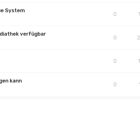
lue System
0
ediathek verfügbar
0
0
gen kann
0