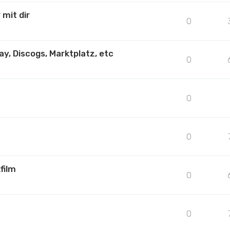
 mit dir
0
y, Discogs, Marktplatz, etc
0
0
0
film
0
0