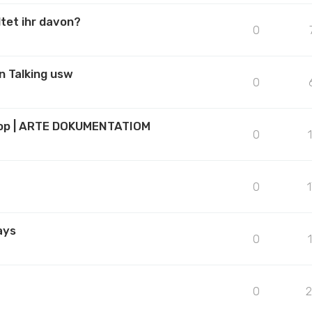
ltet ihr davon?
0
n Talking usw
0
Pop | ARTE DOKUMENTATIOM
0
0
ays
0
0