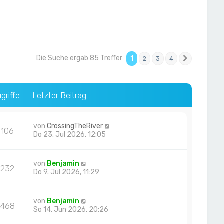
Die Suche ergab 85 Treffer
1
2
3
4
Nächste
griffe
Letzter Beitrag
von
CrossingTheRiver
106
Do 23. Jul 2026, 12:05
von
Benjamin
232
Do 9. Jul 2026, 11:29
von
Benjamin
468
So 14. Jun 2026, 20:26