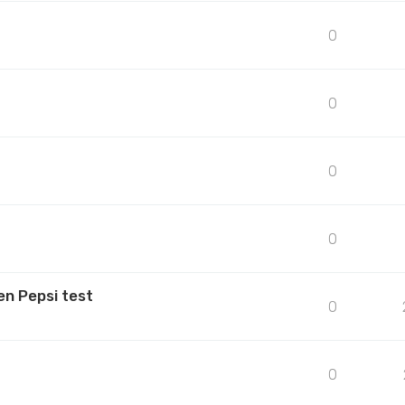
0
0
0
0
en Pepsi test
0
0