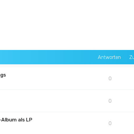
Antworten
Zu
ngs
0
0
-Album als LP
0