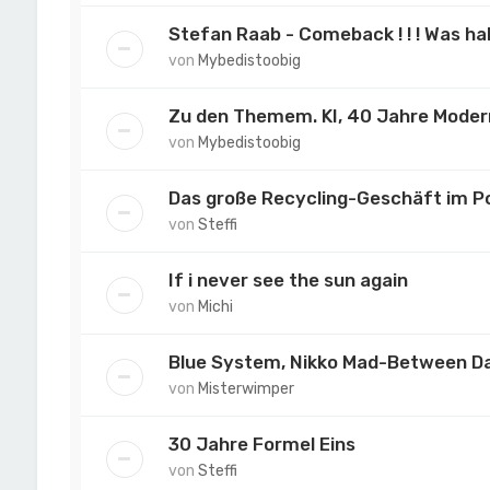
Stefan Raab - Comeback ! ! ! Was ha
von
Mybedistoobig
Zu den Themem. KI, 40 Jahre Moder
von
Mybedistoobig
Das große Recycling-Geschäft im 
von
Steffi
If i never see the sun again
von
Michi
Blue System, Nikko Mad-Between D
von
Misterwimper
30 Jahre Formel Eins
von
Steffi