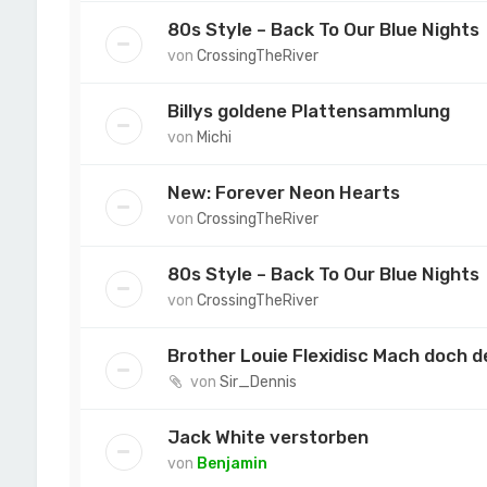
80s Style – Back To Our Blue Nights
von
CrossingTheRiver
Billys goldene Plattensammlung
von
Michi
New: Forever Neon Hearts
von
CrossingTheRiver
80s Style – Back To Our Blue Nights
von
CrossingTheRiver
Brother Louie Flexidisc Mach doch d
von
Sir_Dennis
Jack White verstorben
von
Benjamin