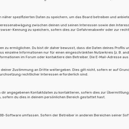
 näher spezifizierten Daten zu speichern, um das Board betreiben und anbiet
Interessenabwägung zwischen deinen und seinen Interessen sowie den Interess
owser-Kennung zu speichern, sofern dies zur Gefahrenabwehr oder zur rechtl
 zu ermöglichen. Du bist dir daher bewusst, dass die Daten deines Profils und 
ss einzelne Informationen nur für einen eingeschränkten Nutzerkreis (z. B. and
rmationen im Forum oder kontaktiere den Betreiber. Die E-Mail-Adresse aus d
deiner Zustimmung an Dritte weitergeben. Dies gilt nicht, sofern er auf Grun
urchsetzung rechtlicher Interessen erforderlich sind.
 dir angegebenen Kontaktdaten zu kontaktieren, sofern dies zur Übermittlung z
, sofern du dies in deinem persönlichen Bereich gestattet hast.
hpBB-Software umfassen. Sofern der Betreiber in anderen Bereichen seiner So