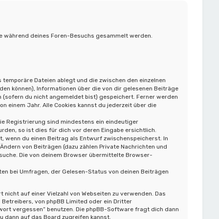
, die während deines Foren-Besuchs gesammelt werden.
s temporäre Dateien ablegt und die zwischen den einzelnen
rden können), Informationen über die von dir gelesenen Beiträge
 (sofern du nicht angemeldet bist) gespeichert. Ferner werden
n einem Jahr. Alle Cookies kannst du jederzeit über die
die Registrierung sind mindestens ein eindeutiger
n, so ist dies für dich vor deren Eingabe ersichtlich.
t, wenn du einen Beitrag als Entwurf zwischenspeicherst. In
 Ändern von Beiträgen (dazu zählen Private Nachrichten und
rsuche. Die von deinem Browser übermittelte Browser-
ten bei Umfragen, der Gelesen-Status von deinen Beiträgen
t nicht auf einer Vielzahl von Webseiten zu verwenden. Das
Betreibers, von phpBB Limited oder ein Dritter
swort vergessen“ benutzen. Die phpBB-Software fragt dich dann
 dann auf das Board zugreifen kannst.