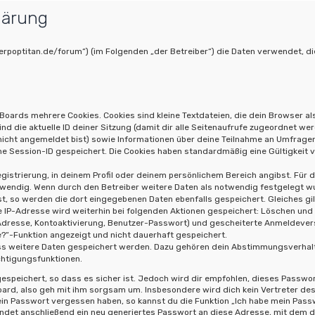
lärung
w.derpoptitan.de/forum“) (im Folgenden „der Betreiber“) die Daten verwendet
Boards mehrere Cookies. Cookies sind kleine Textdateien, die dein Browser al
ind die aktuelle ID deiner Sitzung (damit dir alle Seitenaufrufe zugeordnet we
 nicht angemeldet bist) sowie Informationen über deine Teilnahme an Umfragen
ne Session-ID gespeichert. Die Cookies haben standardmäßig eine Gültigkeit vo
gistrierung, in deinem Profil oder deinem persönlichem Bereich angibst. Für 
ndig. Wenn durch den Betreiber weitere Daten als notwendig festgelegt wurde
st, so werden die dort eingegebenen Daten ebenfalls gespeichert. Gleiches gil
e IP-Adresse wird weiterhin bei folgenden Aktionen gespeichert: Löschen und
-Adresse, Kontoaktivierung, Benutzer-Passwort) und gescheiterte Anmeldeve
ne?“-Funktion angezeigt und nicht dauerhaft gespeichert.
dass weitere Daten gespeichert werden. Dazu gehören dein Abstimmungsverhal
chtigungsfunktionen.
speichert, so dass es sicher ist. Jedoch wird dir empfohlen, dieses Passwor
ard, also geh mit ihm sorgsam um. Insbesondere wird dich kein Vertreter des 
ein Passwort vergessen haben, so kannst du die Funktion „Ich habe mein Pas
et anschließend ein neu generiertes Passwort an diese Adresse, mit dem du