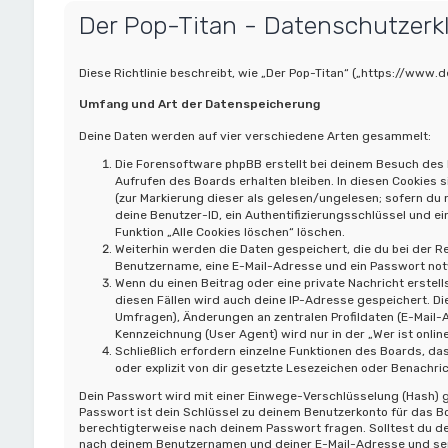
Der Pop-Titan - Datenschutzerk
Diese Richtlinie beschreibt, wie „Der Pop-Titan“ („https://ww
Umfang und Art der Datenspeicherung
Deine Daten werden auf vier verschiedene Arten gesammelt:
Die Forensoftware phpBB erstellt bei deinem Besuch des 
Aufrufen des Boards erhalten bleiben. In diesen Cookies s
(zur Markierung dieser als gelesen/ungelesen; sofern du
deine Benutzer-ID, ein Authentifizierungsschlüssel und ei
Funktion „Alle Cookies löschen“ löschen.
Weiterhin werden die Daten gespeichert, die du bei der Re
Benutzername, eine E-Mail-Adresse und ein Passwort notwe
Wenn du einen Beitrag oder eine private Nachricht erstell
diesen Fällen wird auch deine IP-Adresse gespeichert. Di
Umfragen), Änderungen an zentralen Profildaten (E-Mail
Kennzeichnung (User Agent) wird nur in der „Wer ist onli
Schließlich erfordern einzelne Funktionen des Boards, 
oder explizit von dir gesetzte Lesezeichen oder Benachri
Dein Passwort wird mit einer Einwege-Verschlüsselung (Hash) ge
Passwort ist dein Schlüssel zu deinem Benutzerkonto für das Bo
berechtigterweise nach deinem Passwort fragen. Solltest du d
nach deinem Benutzernamen und deiner E-Mail-Adresse und send