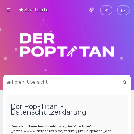
Startseite
S
Foren-Übersicht
u
c
Der Pop-Titan -
h
Datenschutzerklärung
e
Diese Richtlinie beschreibt, wie „Der Pop-Titan“
(„https://www.derpoptitan.de/forum“) (im Folgenden „der