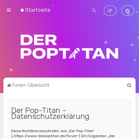
Startseite
S
Foren-Übersicht
u
c
Der Pop-Titan -
h
Datenschutzerklärung
e
Diese Richtlinie beschreibt, wie „Der Pop-Titan“
(„https://www.derpoptitan.de/forum“) (im Folgenden „der