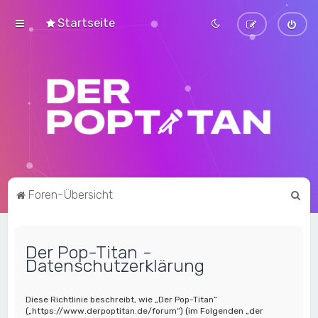
Startseite
S
Foren-Übersicht
u
c
Der Pop-Titan -
h
Datenschutzerklärung
e
Diese Richtlinie beschreibt, wie „Der Pop-Titan“
(„https://www.derpoptitan.de/forum“) (im Folgenden „der