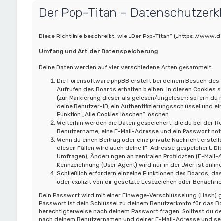
Der Pop-Titan - Datenschutzerk
Diese Richtlinie beschreibt, wie „Der Pop-Titan“ („https://ww
Umfang und Art der Datenspeicherung
Deine Daten werden auf vier verschiedene Arten gesammelt:
Die Forensoftware phpBB erstellt bei deinem Besuch des 
Aufrufen des Boards erhalten bleiben. In diesen Cookies s
(zur Markierung dieser als gelesen/ungelesen; sofern du
deine Benutzer-ID, ein Authentifizierungsschlüssel und ei
Funktion „Alle Cookies löschen“ löschen.
Weiterhin werden die Daten gespeichert, die du bei der Re
Benutzername, eine E-Mail-Adresse und ein Passwort notwe
Wenn du einen Beitrag oder eine private Nachricht erstell
diesen Fällen wird auch deine IP-Adresse gespeichert. Di
Umfragen), Änderungen an zentralen Profildaten (E-Mail
Kennzeichnung (User Agent) wird nur in der „Wer ist onli
Schließlich erfordern einzelne Funktionen des Boards, 
oder explizit von dir gesetzte Lesezeichen oder Benachri
Dein Passwort wird mit einer Einwege-Verschlüsselung (Hash) ge
Passwort ist dein Schlüssel zu deinem Benutzerkonto für das Bo
berechtigterweise nach deinem Passwort fragen. Solltest du d
nach deinem Benutzernamen und deiner E-Mail-Adresse und send