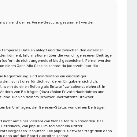
, die während deines Foren-Besuchs gesammelt werden.
s temporäre Dateien ablegt und die zwischen den einzelnen
rden können), Informationen über die von dir gelesenen Beiträge
 (sofern du nicht angemeldet bist) gespeichert. Ferner werden
n einem Jahr. Alle Cookies kannst du jederzeit über die
die Registrierung sind mindestens ein eindeutiger
n, so ist dies für dich vor deren Eingabe ersichtlich.
t, wenn du einen Beitrag als Entwurf zwischenspeicherst. In
 Ändern von Beiträgen (dazu zählen Private Nachrichten und
rsuche. Die von deinem Browser übermittelte Browser-
ten bei Umfragen, der Gelesen-Status von deinen Beiträgen
t nicht auf einer Vielzahl von Webseiten zu verwenden. Das
Betreibers, von phpBB Limited oder ein Dritter
swort vergessen“ benutzen. Die phpBB-Software fragt dich dann
 dann auf das Board zugreifen kannst.