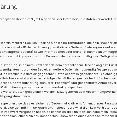
lärung
w.derpoptitan.de/forum“) (im Folgenden „der Betreiber“) die Daten verwendet
Boards mehrere Cookies. Cookies sind kleine Textdateien, die dein Browser al
ind die aktuelle ID deiner Sitzung (damit dir alle Seitenaufrufe zugeordnet we
 nicht angemeldet bist) sowie Informationen über deine Teilnahme an Umfragen
ne Session-ID gespeichert. Die Cookies haben standardmäßig eine Gültigkeit vo
gistrierung, in deinem Profil oder deinem persönlichem Bereich angibst. Für 
ndig. Wenn durch den Betreiber weitere Daten als notwendig festgelegt wurde
st, so werden die dort eingegebenen Daten ebenfalls gespeichert. Gleiches gil
e IP-Adresse wird weiterhin bei folgenden Aktionen gespeichert: Löschen und
-Adresse, Kontoaktivierung, Benutzer-Passwort) und gescheiterte Anmeldeve
ne?“-Funktion angezeigt und nicht dauerhaft gespeichert.
dass weitere Daten gespeichert werden. Dazu gehören dein Abstimmungsverhal
chtigungsfunktionen.
speichert, so dass es sicher ist. Jedoch wird dir empfohlen, dieses Passwor
ard, also geh mit ihm sorgsam um. Insbesondere wird dich kein Vertreter des 
ein Passwort vergessen haben, so kannst du die Funktion „Ich habe mein Pas
et anschließend ein neu generiertes Passwort an diese Adresse, mit dem du