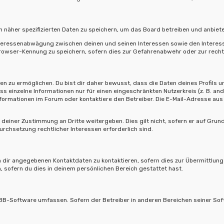
 näher spezifizierten Daten zu speichern, um das Board betreiben und anbiet
Interessenabwägung zwischen deinen und seinen Interessen sowie den Interess
owser-Kennung zu speichern, sofern dies zur Gefahrenabwehr oder zur rechtl
 zu ermöglichen. Du bist dir daher bewusst, dass die Daten deines Profils und 
ss einzelne Informationen nur für einen eingeschränkten Nutzerkreis (z. B. and
rmationen im Forum oder kontaktiere den Betreiber. Die E-Mail-Adresse aus d
deiner Zustimmung an Dritte weitergeben. Dies gilt nicht, sofern er auf Grun
urchsetzung rechtlicher Interessen erforderlich sind.
 dir angegebenen Kontaktdaten zu kontaktieren, sofern dies zur Übermittlung z
, sofern du dies in deinem persönlichen Bereich gestattet hast.
hpBB-Software umfassen. Sofern der Betreiber in anderen Bereichen seiner So