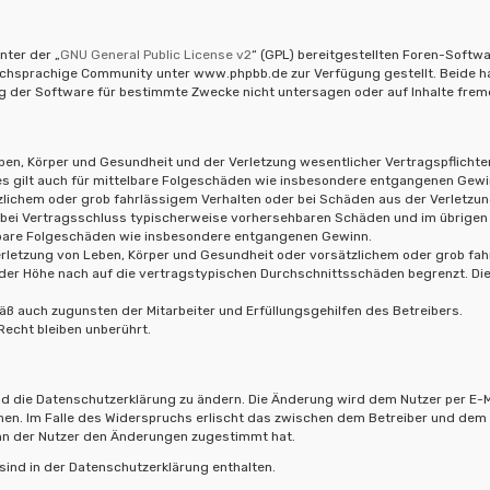
nter der „
GNU General Public License v2
“ (GPL) bereitgestellten Foren-Soft
hsprachige Community unter www.phpbb.de zur Verfügung gestellt. Beide habe
 der Software für bestimmte Zwecke nicht untersagen oder auf Inhalte frem
en, Körper und Gesundheit und der Verletzung wesentlicher Vertragspflichten (
ies gilt auch für mittelbare Folgeschäden wie insbesondere entgangenen Gewi
zlichem oder grob fahrlässigem Verhalten oder bei Schäden aus der Verletzu
die bei Vertragsschluss typischerweise vorhersehbaren Schäden und im übrigen
elbare Folgeschäden wie insbesondere entgangenen Gewinn.
rletzung von Leben, Körper und Gesundheit oder vorsätzlichem oder grob fahr
er Höhe nach auf die vertragstypischen Durchschnittsschäden begrenzt. Die
ß auch zugunsten der Mitarbeiter und Erfüllungsgehilfen des Betreibers.
echt bleiben unberührt.
d die Datenschutzerklärung zu ändern. Die Änderung wird dem Nutzer per E-Ma
hen. Im Falle des Widerspruchs erlischt das zwischen dem Betreiber und dem 
enn der Nutzer den Änderungen zugestimmt hat.
ind in der Datenschutzerklärung enthalten.