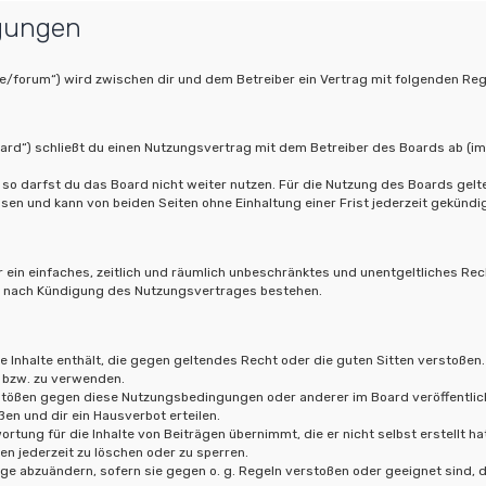
gungen
.de/forum“) wird zwischen dir und dem Betreiber ein Vertrag mit folgenden R
oard“) schließt du einen Nutzungsvertrag mit dem Betreiber des Boards ab (im
so darfst du das Board nicht weiter nutzen. Für die Nutzung des Boards gelten
en und kann von beiden Seiten ohne Einhaltung einer Frist jederzeit gekündi
er ein einfaches, zeitlich und räumlich unbeschränktes und unentgeltliches Re
ch nach Kündigung des Nutzungsvertrages bestehen.
ne Inhalte enthält, die gegen geltendes Recht oder die guten Sitten verstoßen.
 bzw. zu verwenden.
rstößen gegen diese Nutzungsbedingungen oder anderer im Board veröffentlic
en und dir ein Hausverbot erteilen.
rtung für die Inhalte von Beiträgen übernimmt, die er nicht selbst erstellt h
en jederzeit zu löschen oder zu sperren.
äge abzuändern, sofern sie gegen o. g. Regeln verstoßen oder geeignet sind,