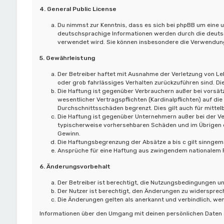
4. General Public License
Du nimmst zur Kenntnis, dass es sich bei phpBB um eine u
deutschsprachige Informationen werden durch die deutsc
verwendet wird. Sie können insbesondere die Verwendung
5. Gewährleistung
Der Betreiber haftet mit Ausnahme der Verletzung von Leb
oder grob fahrlässiges Verhalten zurückzuführen sind. D
Die Haftung ist gegenüber Verbrauchern außer bei vorsät
wesentlicher Vertragspflichten (Kardinalpflichten) auf 
Durchschnittsschäden begrenzt. Dies gilt auch für mitt
Die Haftung ist gegenüber Unternehmern außer bei der Ve
typischerweise vorhersehbaren Schäden und im Übrigen d
Gewinn.
Die Haftungsbegrenzung der Absätze a bis c gilt sinngemä
Ansprüche für eine Haftung aus zwingendem nationalem R
6. Änderungsvorbehalt
Der Betreiber ist berechtigt, die Nutzungsbedingungen un
Der Nutzer ist berechtigt, den Änderungen zu widersprec
Die Änderungen gelten als anerkannt und verbindlich, w
Informationen über den Umgang mit deinen persönlichen Daten s