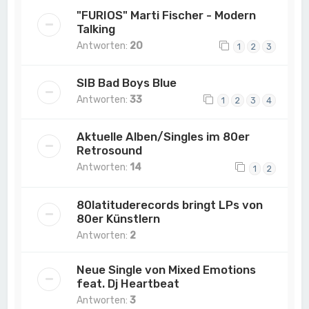
"FURIOS" Marti Fischer - Modern
Talking
Antworten:
20
1
2
3
SIB Bad Boys Blue
Antworten:
33
1
2
3
4
Aktuelle Alben/Singles im 80er
Retrosound
Antworten:
14
1
2
80latituderecords bringt LPs von
80er Künstlern
Antworten:
2
Neue Single von Mixed Emotions
feat. Dj Heartbeat
Antworten:
3