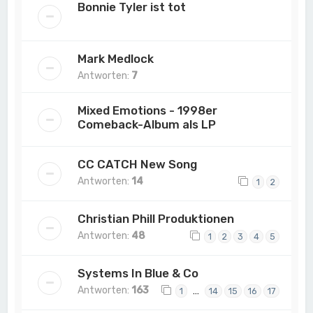
Bonnie Tyler ist tot
Mark Medlock
Antworten:
7
Mixed Emotions - 1998er
Comeback-Album als LP
CC CATCH New Song
Antworten:
14
1
2
Christian Phill Produktionen
Antworten:
48
1
2
3
4
5
Systems In Blue & Co
Antworten:
163
…
1
14
15
16
17