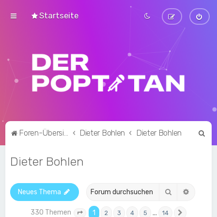
Startseite
S
Foren-Übersicht
Dieter Bohlen
Dieter Bohlen
u
Dieter Bohlen
c
h
e
Suche
Erweite
Neues Thema
330 Themen
1
…
2
3
4
5
14
Seite
1
von
14
Nächste