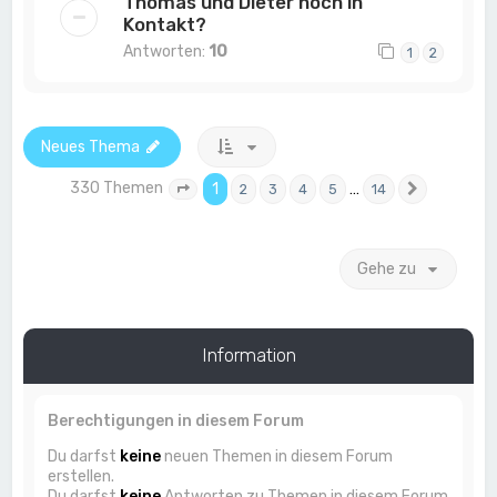
Thomas und Dieter noch in
Kontakt?
Antworten:
10
1
2
Neues Thema
330 Themen
1
…
2
3
4
5
14
Seite
1
von
14
Nächste
Gehe zu
Information
Berechtigungen in diesem Forum
Du darfst
keine
neuen Themen in diesem Forum
erstellen.
Du darfst
keine
Antworten zu Themen in diesem Forum