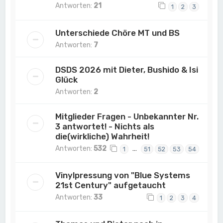
Antworten:
21
1
2
3
Unterschiede Chöre MT und BS
Antworten:
7
DSDS 2026 mit Dieter, Bushido & Isi
Glück
Antworten:
2
Mitglieder Fragen - Unbekannter Nr.
3 antwortet! - Nichts als
die(wirkliche) Wahrheit!
Antworten:
532
…
1
51
52
53
54
Vinylpressung von "Blue Systems
21st Century" aufgetaucht
Antworten:
33
1
2
3
4