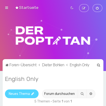
Startseite
S
Foren-Übersicht
Dieter Bohlen
English Only
u
English Only
c
h
e
Suche
Erweite
Neues Thema
5 Themen • Seite
1
von
1