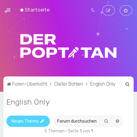
Startseite
S
Foren-Übersicht
Dieter Bohlen
English Only
u
English Only
c
h
e
Suche
Erweite
Neues Thema
5 Themen • Seite
1
von
1