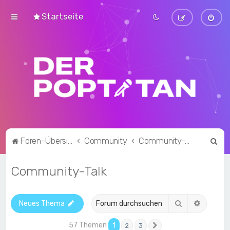
Startseite
S
Foren-Übersicht
Community
Community-Talk
u
Community-Talk
c
h
e
Suche
Erweite
Neues Thema
57 Themen
1
2
3
Nächste