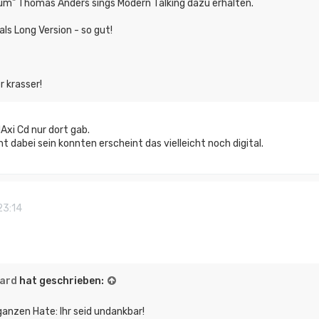
um" Thomas Anders sings Modern Talking dazu erhalten.
ls Long Version - so gut!
r krasser!
Axi Cd nur dort gab.
cht dabei sein konnten erscheint das vielleicht noch digital.
23:14
ard
hat geschrieben:
anzen Hate: Ihr seid undankbar!