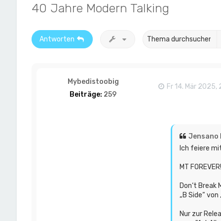
40 Jahre Modern Talking
Antworten
Mybedistoobig
Fr 14. Mär 2025, 
Beiträge:
259
Jensano
Ich feiere mi
MT FOREVER!!
Don‘t Break M
„B Side“ von 
Nur zur Rele