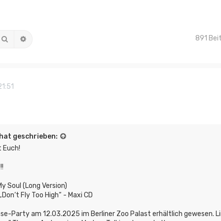
891 Bei
Suche
Erweiterte Suche
21:51
hat geschrieben:
t Euch!
!
y Soul (Long Version)
„Don‘t Fly Too High“ - Maxi CD
ase-Party am 12.03.2025 im Berliner Zoo Palast erhältlich gewesen. L