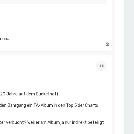
 nix.
N
a
c
h
o
Zitat
b
e
n
.
n 20 Jahre auf dem Buckel hat)
nden Jahrgang ein TA-Album in den Top 5 der Charts
eter verbucht? Weil er am Album ja nur indirekt beteiligt