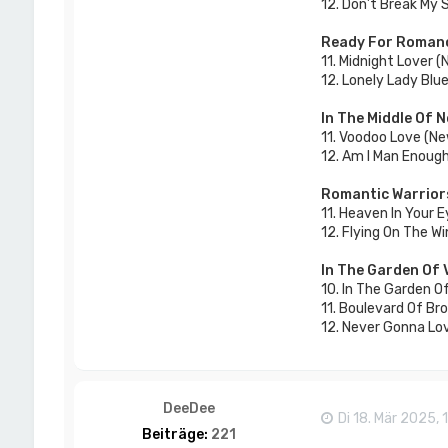
12. Don’t Break My 
Ready For Roman
11. Midnight Lover 
12. Lonely Lady Blu
In The Middle Of 
11. Voodoo Love (N
12. Am I Man Enoug
Romantic Warrior
11. Heaven In Your 
12. Flying On The W
In The Garden Of 
10. In The Garden O
11. Boulevard Of B
12. Never Gonna Lo
DeeDee
Di 18. Mär 2025, 
Beiträge:
221