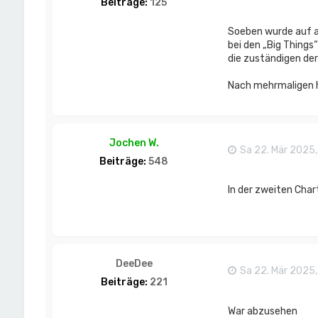
Beiträge:
125
Soeben wurde auf al
bei den „Big Things
die zuständigen der
Nach mehrmaligen hö
Jochen W.
Sa 22. Mär 2025,
Beiträge:
548
In der zweiten Char
DeeDee
Sa 22. Mär 2025,
Beiträge:
221
War abzusehen