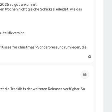
hr 2025 so gut ankommt.
gen Wochen nicht gleiche Schicksal erleidet, wie das
x-te Mixversion.
d "Kisses for christmas"-Sonderpressung rumliegen, die
N
a
c
h
o
Zitat
b
e
n
etzt die Tracklists der weiteren Releases verfügbar. So