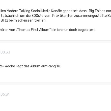
len Modern Talking Social Media Kanäle gepostet, dass „Big Things comi
“ tatsächlich um die 300ste vom Praktikanten zusammengestellte Best
 Blitz beim scheissen treffen.
ren von „Thomas First Album“ bin ich nun doch begeistert !
 00:33
ts-Woche liegt das Album auf Rang 18.
 06:31