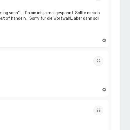
e
n
ng soon“ …. Da bin ich ja mal gespannt. Sollte es sich
 of handeln… Sorry für die Wortwahl.. aber dann soll
N
a
c
h
o
Zitat
b
e
n
N
a
c
h
o
Zitat
b
e
n