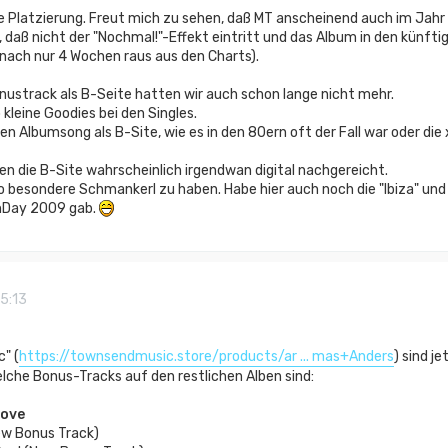
sse Platzierung. Freut mich zu sehen, daß MT anscheinend auch im Ja
, daß nicht der "Nochmal!"-Effekt eintritt und das Album in den künfti
nach nur 4 Wochen raus aus den Charts).
nustrack als B-Seite hatten wir auch schon lange nicht mehr.
kleine Goodies bei den Singles.
en Albumsong als B-Site, wie es in den 80ern oft der Fall war oder die 
gen die B-Site wahrscheinlich irgendwan digital nachgereicht.
 so besondere Schmankerl zu haben. Habe hier auch noch die "Ibiza" un
nDay 2009 gab.
15:13
" (
https://townsendmusic.store/products/ar ... mas+Anders
) sind j
che Bonus-Tracks auf den restlichen Alben sind:
Love
ew Bonus Track)