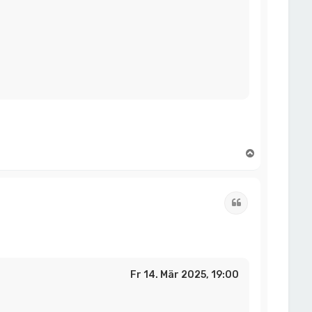
N
a
c
h
o
Zitat
b
e
n
Fr 14. Mär 2025, 19:00