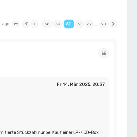
träge
…
60
…
1
58
59
61
62
90
Seite
60
Vorherige
von
90
Nächste
Zitat
Fr 14. Mär 2025, 20:37
imitierte Stückzahl nur bei Kauf einer LP-/ CD-Box