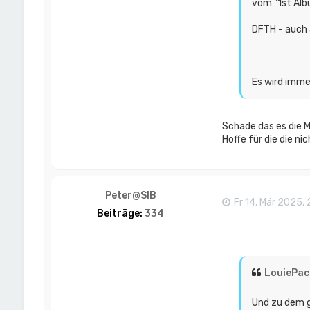
vom "1st Alb
DFTH - auch a
Es wird imme
Schade das es die M
Hoffe für die die ni
Peter@SIB
Fr 14. Mär 2025, 
Beiträge:
334
LouiePac
Und zu dem g