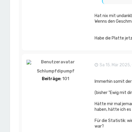
Hat nix mit undankb
Wenns den Geschmac
Habe die Platte jet
Sa 15. Mär 2025,
Schlumpfdipumpf
Beiträge:
101
Immerhin somit der
(bisher "Ewig mit d
Hätte mir mal jeman
haben, hätte ich e
Für die Statistik: w
war?