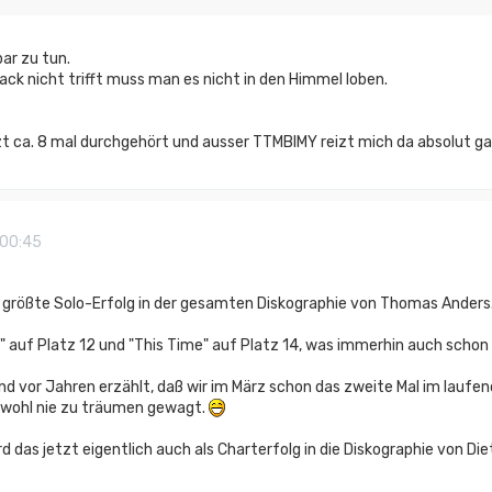
ar zu tun.
k nicht trifft muss man es nicht in den Himmel loben.
zt ca. 8 mal durchgehört und ausser TTMBIMY reizt mich da absolut gar
 00:45
 größte Solo-Erfolg in der gesamten Diskographie von Thomas Anders
ir" auf Platz 12 und "This Time" auf Platz 14, was immerhin auch scho
d vor Jahren erzählt, daß wir im März schon das zweite Mal im laufe
s wohl nie zu träumen gewagt.
ird das jetzt eigentlich auch als Charterfolg in die Diskographie von Di