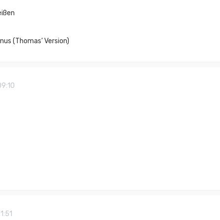
eißen
nus (Thomas’ Version)
09:10
11:51