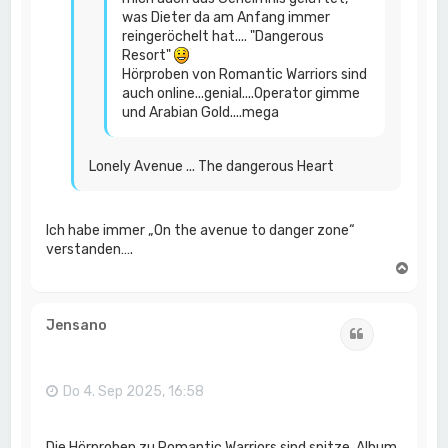
was Dieter da am Anfang immer
reingeröchelt hat.... "Dangerous
Resort"
Hörproben von Romantic Warriors sind
auch online...genial....Operator gimme
und Arabian Gold....mega
Lonely Avenue ... The dangerous Heart
Ich habe immer „On the avenue to danger zone“
verstanden….
N
a
c
h
Jensano
Zitat
o
b
e
n
Do 4. Sep 2025, 16:58
Die Hörproben zu Romantic Warriors sind spitze. Album