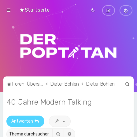
Startseite
S
Foren-Übersicht
Dieter Bohlen
Dieter Bohlen
u
40 Jahre Modern Talking
c
h
e
Antworten
Suche
Erweiterte Suche