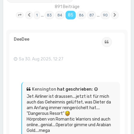
891 Beiträge
…
85
…
1
83
84
86
87
90
Seite
85
Vorherige
von
90
Nächst
DeeDee
Zitat
Sa 30. Aug 2025, 12:27
Kensington
hat geschrieben:
Jet Airliner ist draussen....jetzt ist für mich
auch das Geheimnis gelüftet, was Dieter da
am Anfang immer reingeröchelt hat....
"Dangerous Resort"
Hörproben von Romantic Warriors sind auch
online...genial....Operator gimme und Arabian
Gold....mega