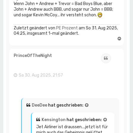
Wenn John + Andrew + Trevor = Bad Boys Blue, aber
John + Andrew auch BBB, und sogar nur John = BBB;
und sogar Kevin McCoy... ihr versteht schon.
Zuletzt geändert von
PE Prozent
am So 31. Aug 2025,
04:25, insgesamt 1-mal geändert.
N
a
c
h
PrinceOfTheNight
Zitat
o
b
e
n
Sa 30. Aug 2025, 21:57
DeeDee
hat geschrieben:
Kensington
hat geschrieben:
Jet Airliner ist draussen....jetzt ist für
mich auch das Geheimnis gelüftet,