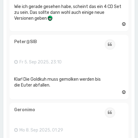
Wie ich gerade gesehen habe, scheint das ein 4 CD Set
zu sein. Das sollte dann wohl auch einige neue
Versionen geben
N
a
c
h
Peter@SIB
Zitat
o
b
e
n
Fr 5. Sep 2025, 23:10
Klar! Die Goldkuh muss gemolken werden bis
die Euter abfallen.
N
a
c
h
Geronimo
Zitat
o
b
e
n
Mo 8. Sep 2025, 01:29