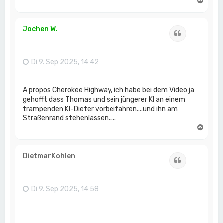
N
a
c
h
Jochen W.
Zitat
o
b
e
n
Di 9. Sep 2025, 14:42
A propos Cherokee Highway, ich habe bei dem Video ja
gehofft dass Thomas und sein jüngerer KI an einem
trampenden KI-Dieter vorbeifahren....und ihn am
Straßenrand stehenlassen.....
N
a
c
h
DietmarKohlen
Zitat
o
b
e
n
Di 9. Sep 2025, 14:58