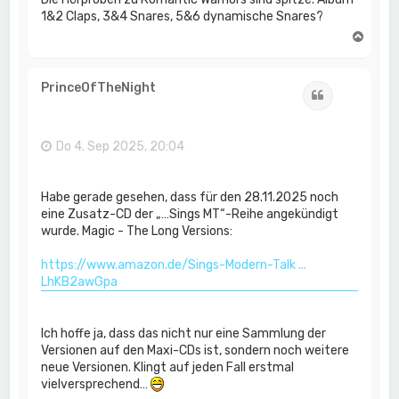
1&2 Claps, 3&4 Snares, 5&6 dynamische Snares?
N
a
c
h
PrinceOfTheNight
Zitat
o
b
e
n
Do 4. Sep 2025, 20:04
Habe gerade gesehen, dass für den 28.11.2025 noch
eine Zusatz-CD der „…Sings MT“-Reihe angekündigt
wurde. Magic - The Long Versions:
https://www.amazon.de/Sings-Modern-Talk ...
LhKB2awGpa
Ich hoffe ja, dass das nicht nur eine Sammlung der
Versionen auf den Maxi-CDs ist, sondern noch weitere
neue Versionen. Klingt auf jeden Fall erstmal
vielversprechend…