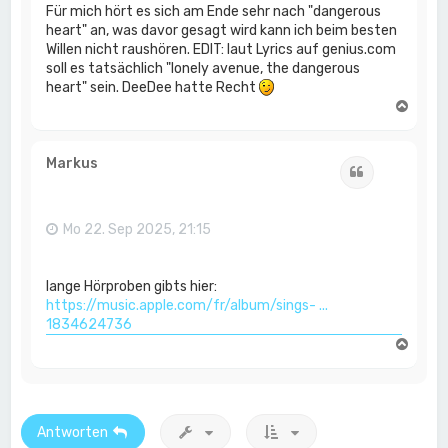
Für mich hört es sich am Ende sehr nach "dangerous
heart" an, was davor gesagt wird kann ich beim besten
Willen nicht raushören. EDIT: laut Lyrics auf genius.com
soll es tatsächlich "lonely avenue, the dangerous
heart" sein. DeeDee hatte Recht
N
a
c
h
Markus
Zitat
o
b
e
n
Mo 22. Sep 2025, 21:15
lange Hörproben gibts hier:
https://music.apple.com/fr/album/sings- ...
1834624736
N
a
c
h
o
b
Antworten
e