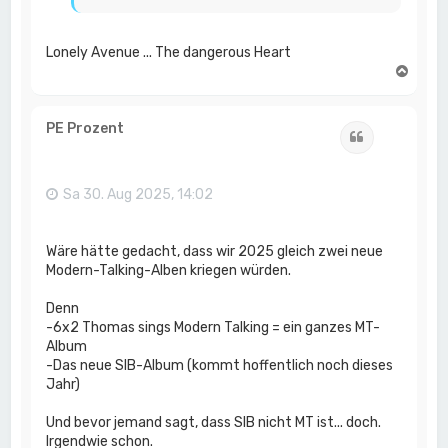
Lonely Avenue ... The dangerous Heart
N
a
c
h
PE Prozent
Zitat
o
b
e
n
Sa 30. Aug 2025, 14:02
Wäre hätte gedacht, dass wir 2025 gleich zwei neue
Modern-Talking-Alben kriegen würden.
Denn
-6x2 Thomas sings Modern Talking = ein ganzes MT-
Album
-Das neue SIB-Album (kommt hoffentlich noch dieses
Jahr)
Und bevor jemand sagt, dass SIB nicht MT ist... doch.
Irgendwie schon.