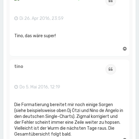
Zitat
o
b
e
n
Di 26. Apr 2016, 23:59
Tino, das wäre super!
N
a
c
h
tino
Zitat
o
b
e
n
Do 5. Mai 2016, 12:19
Die Formatierung bereitet mir noch einige Sorgen
(siehe beispielsweise oben Dj Ötzi und Nino de Angelo in
den deutschen Single-Charts). Zigmal korrigiert und
der Fehler scheint immer eine Zeile weiter zu hopsen.
Vielleicht ist der Wurm die nächsten Tage raus. Die
Gesamtübersicht folgt bald.