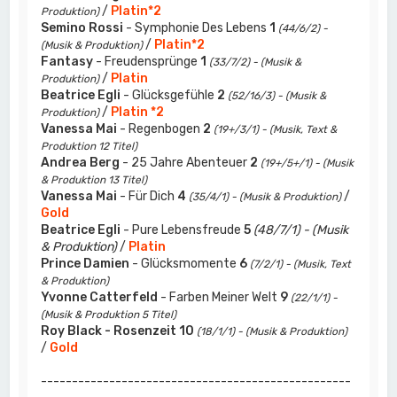
/
Platin*2
Produktion)
Semino Rossi
- Symphonie Des Lebens
1
(44/6/2) -
/
Platin*2
(Musik & Produktion)
Fantasy
- Freudensprünge
1
(33/7/2) - (Musik &
/
Platin
Produktion)
Beatrice Egli
- Glücksgefühle
2
(52/16/3) - (Musik &
/
Platin *2
Produktion)
Vanessa Mai
- Regenbogen
2
(19+/3/1) - (Musik, Text &
Produktion 12 Titel)
Andrea Berg
- 25 Jahre Abenteuer
2
(19+/5+/1) - (Musik
& Produktion 13 Titel)
Vanessa Mai
- Für Dich
4
/
(35/4/1) - (Musik & Produktion)
Gold
Beatrice Egli
- Pure Lebensfreude
5
(48/7/1) - (Musik
& Produktion)
/
Platin
Prince Damien
- Glücksmomente
6
(7/2/1) - (Musik, Text
& Produktion)
Yvonne Catterfeld
- Farben Meiner Welt
9
(22/1/1) -
(Musik & Produktion 5 Titel)
Roy Black - Rosenzeit
10
(18/1/1) - (Musik & Produktion)
/
Gold
--------------------------------------------------