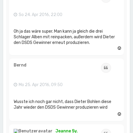
b
e
n
So 24. Apr 2016, 22:00
Oh ja das wäre super. Man kann ja gleich die drei
Schlager Alben mit reinpacken, außerdem wird Dieter
den DSDS Gewinner erneut produzieren.
N
a
c
h
Bernd
Zitat
o
b
e
n
Mo 25. Apr 2016, 09:50
Wusste ich noch gar nicht, dass Dieter Bohlen diese
Jahr wieder den DSDS Gewinner produzieren wird
N
a
c
h
Jeanne Sy.