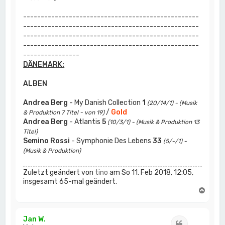
--------------------------------------------------
--------------------------------------------------
--------------------------------------------------
--------------------------------------------------
----------------
DÄNEMARK:
ALBEN
Andrea Berg
- My Danish Collection
1
(20/14/1) - (Musik
/
Gold
& Produktion 7 Titel - von 19)
Andrea Berg
- Atlantis
5
(10/3/1) - (Musik & Produktion 13
Titel)
Semino Rossi
- Symphonie Des Lebens
33
(5/-/1) -
(Musik & Produktion)
Zuletzt geändert von
tino
am So 11. Feb 2018, 12:05,
insgesamt 65-mal geändert.
N
a
c
h
Jan W.
Zitat
o