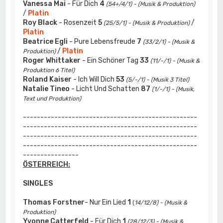
Vanessa Mai
- Für Dich
4
(54+/4/1) - (Musik & Produktion)
/
Platin
Roy Black
- Rosenzeit
5
/
(25/5/1) - (Musik & Produktion)
Platin
Beatrice Egli
- Pure Lebensfreude
7
(33/2/1) - (Musik &
/
Platin
Produktion)
Roger Whittaker
- Ein Schöner Tag
33
(11/-/1) - (Musik &
Produktion 6 Titel)
Roland Kaiser
- Ich Will Dich
53
(5/-/1) - (Musik 3 Titel)
Natalie Tineo
- Licht Und Schatten
87
(1/-/1) - (Musik,
Text und Produktion)
--------------------------------------------------
--------------------------------------------------
--------------------------------------------------
--------------------------------------------------
----------------
ÖSTERREICH:
SINGLES
Thomas Forstner
- Nur Ein Lied
1
(
14/12/8) - (Musik &
Produktion)
Yvonne Catterfeld
- Für Dich
1
(28/12/3) - (Musik &