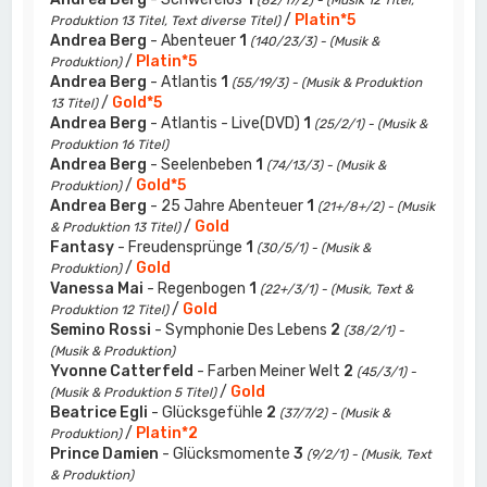
(82/17/2) - (Musik 12 Titel,
/
Platin*5
Produktion 13 Titel, Text diverse Titel)
Andrea Berg
- Abenteuer
1
(140/23/3) - (Musik &
/
Platin*5
Produktion)
Andrea Berg
- Atlantis
1
(55/19/3) - (Musik & Produktion
/
Gold*5
13 Titel)
Andrea Berg
- Atlantis - Live(DVD)
1
(25/2/1) - (Musik &
Produktion 16 Titel)
Andrea Berg
- Seelenbeben
1
(74/13/3) - (Musik &
/
Gold*5
Produktion)
Andrea Berg
- 25 Jahre Abenteuer
1
(21+/8+/2) - (Musik
/
Gold
& Produktion 13 Titel)
Fantasy
- Freudensprünge
1
(30/5/1) - (Musik &
/
Gold
Produktion)
Vanessa Mai
- Regenbogen
1
(22+/3/1) - (Musik, Text &
/
Gold
Produktion 12 Titel)
Semino Rossi
- Symphonie Des Lebens
2
(38/2/1) -
(Musik & Produktion)
Yvonne Catterfeld
- Farben Meiner Welt
2
(45/3/1) -
/
Gold
(Musik & Produktion 5 Titel)
Beatrice Egli
- Glücksgefühle
2
(37/7/2) - (Musik &
/
Platin*2
Produktion)
Prince Damien
- Glücksmomente
3
(9/2/1) - (Musik, Text
& Produktion)