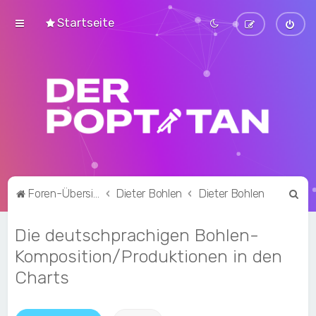
Startseite
S
Foren-Übersicht
Dieter Bohlen
Dieter Bohlen
u
Die deutschprachigen Bohlen-
c
h
Komposition/Produktionen in den
e
Charts