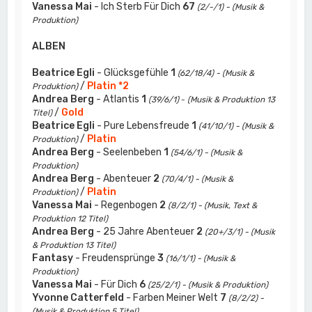
Vanessa Mai
- Ich Sterb Für Dich
67
(2/-/1) - (Musik &
Produktion)
ALBEN
Beatrice Egli
- Glücksgefühle
1
(62/18/4) - (Musik &
/
Platin *2
Produktion)
Andrea Berg
- Atlantis
1
(39/6/1)
-
(Musik & Produktion 13
/
Gold
Titel)
Beatrice Egli
- Pure Lebensfreude
1
(41/10/1) - (Musik &
/
Platin
Produktion)
Andrea Berg
- Seelenbeben
1
(54/6/1) - (Musik &
Produktion)
Andrea Berg
- Abenteuer
2
(70/4/1) - (Musik &
/
Platin
Produktion)
Vanessa Mai
- Regenbogen
2
(8/2/1) - (Musik, Text &
Produktion 12 Titel)
Andrea Berg
- 25 Jahre Abenteuer
2
(20+/3/1) - (Musik
& Produktion 13 Titel)
Fantasy
- Freudensprünge
3
(16/1/1) - (Musik &
Produktion)
Vanessa Mai
- Für Dich
6
(25/2/1) - (Musik & Produktion)
Yvonne Catterfeld
- Farben Meiner Welt
7
(8/2/2) -
(Musik & Produktion 5 Titel)