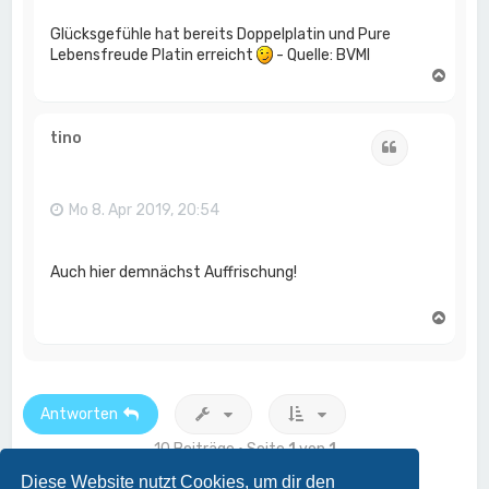
Glücksgefühle hat bereits Doppelplatin und Pure
Lebensfreude Platin erreicht
- Quelle: BVMI
N
a
c
h
tino
Zitat
o
b
e
n
Mo 8. Apr 2019, 20:54
Auch hier demnächst Auffrischung!
N
a
c
h
o
b
Antworten
e
n
10 Beiträge • Seite
1
von
1
Diese Website nutzt Cookies, um dir den