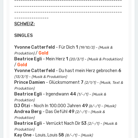
--------------------------------------------------
--------------------------------------------------
--------------------------------------------------
----------------
SCHWEIZ:
SINGLES
Yvonne Catterfeld
- Für Dich
1
(19/10/3) - (Musik &
/
Gold
Produktion)
Beatrice Egli
- Mein Herz
1
(20/3/1) - (Musik & Produktion)
/
Gold
Yvonne Catterfeld
- Du hast mein Herz gebrochen
6
(13/3/1) - (Musik & Produktion)
Prince Damien
- Glücksmoment
7
(2/1/1) - (Musik, Text &
Produktion)
Beatrice Egli
- Irgendwann
44
(1/-/1) - (Musik &
Produktion)
DJ Ötzi
- Noch In 100.000 Jahren
49
(6/-/1) - (Musik)
Andrea Berg
- Das Gefühl
49
(2/-/1) - (Musik &
Produktion)
Beatrice Egli
- Verrückt Nach Dir
53
(2/-/1) - (Musik &
Produktion)
Kay One
- Louis, Louis
58
(8/-/1) - (Musik)