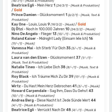
(16/7/1) - (Musik & Produktion)
Beatrice Egli
- Mein Herz
1
(24/3/1) - (Musik & Produktion)
/
Gold
Prince Damien
- Glücksmoment
1
(6/2/1) - (Musik, Text &
Produktion)
Kay One
- Louis, Louis
9
/
Gold
(19/3/2) - (Musik)
Dj Ötzi
- Noch In 100.000 Jahren
10
(24/2/2) - (Musik)
Nino De Angelo
- Flieger
13
(13/-/1) - (Musik & Produktion)
Roland Kaiser
- Midnight Lady (Einsam Wie Ich)
16
(11/-/1) - (Musik)
Vanessa Mai
- Ich Sterb' Für Dich
35
(5/-/1) - (Musik &
Produktion)
Laura van den Elzen
- Glücksmoment
37
(1/-/1) -
(Musik, Text & Produktion)
Natalie Tineo
- Ich Liebe Dich
38
(8/-/1) - (Musik, Text &
Produktion)
Roy Black
- Ich Träume Mich Zu Dir
39
(17/-/1) - (Musik &
Produktion)
Wirtz
- Du Hast Mein Herz Gebrochen
41
(3/-/1) - (Musik)
Howard Carpendale
- Sag Ihm, Dass Du Gehst
43
(10/-/1) - (Musik & Produktion)
Andrea Berg
- Diese Nacht Ist Jede Sünde Wert
44
(4/-/1) - (Musik & Produktion)
Beatrice Egli
- Verrückt Nach Dir
48
(4/-/1) - (Musik &