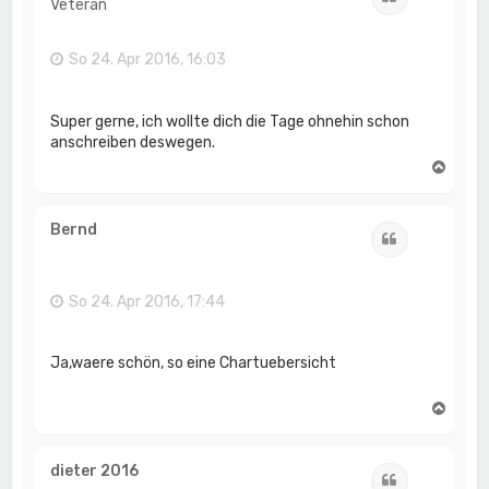
Veteran
b
e
n
So 24. Apr 2016, 16:03
Super gerne, ich wollte dich die Tage ohnehin schon
anschreiben deswegen.
N
a
c
h
Bernd
Zitat
o
b
e
n
So 24. Apr 2016, 17:44
Ja,waere schön, so eine Chartuebersicht
N
a
c
h
dieter 2016
Zitat
o