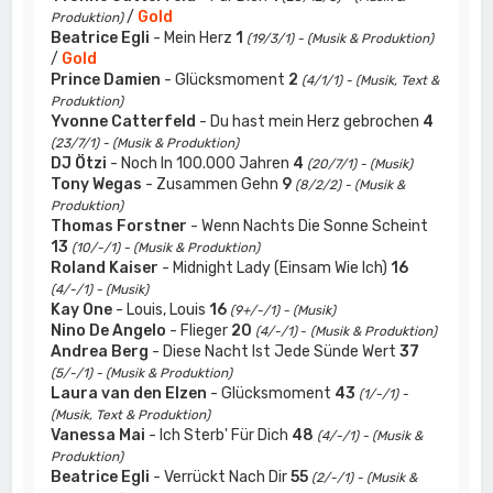
/
Gold
Produktion)
Beatrice Egli
- Mein Herz
1
(19/3/1) - (Musik & Produktion)
/
Gold
Prince Damien
- Glücksmoment
2
(4/1/1) - (Musik, Text &
Produktion)
Yvonne Catterfeld
- Du hast mein Herz gebrochen
4
(23/7/1) - (Musik & Produktion)
DJ Ötzi
- Noch In 100.000 Jahren
4
(20/7/1) - (Musik)
Tony Wegas
- Zusammen Gehn
9
(8/2/2) - (Musik &
Produktion)
Thomas Forstner
- Wenn Nachts Die Sonne Scheint
13
(10/-/1) - (Musik & Produktion)
Roland Kaiser
- Midnight Lady (Einsam Wie Ich)
16
(4/-/1) - (Musik)
Kay One
- Louis, Louis
16
(9+/-/1) - (Musik)
Nino De Angelo
- Flieger
20
(4/-/1)
-
(Musik & Produktion)
Andrea Berg
- Diese Nacht Ist Jede Sünde Wert
37
(5/-/1) - (Musik & Produktion)
Laura van den Elzen
- Glücksmoment
43
(1/-/1) -
(Musik, Text & Produktion)
Vanessa Mai
- Ich Sterb' Für Dich
48
(4/-/1) - (Musik &
Produktion)
Beatrice Egli
- Verrückt Nach Dir
55
(2/-/1) - (Musik &