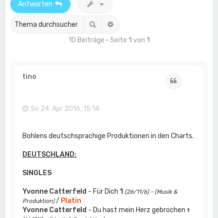
Antworten
Suche
Erweiterte Suche
10 Beiträge • Seite
1
von
1
tino
Zitat
So 24. Apr 2016, 15:14
Bohlens deutschsprachige Produktionen in den Charts.
DEUTSCHLAND:
SINGLES
Yvonne Catterfeld
- Für Dich
1
(26/11/6) - (Musik &
/
Platin
Produktion)
Yvonne Catterfeld
- Du hast mein Herz gebrochen
1