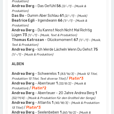
Produktion)
Andrea Berg
- Das Gefühl
56
(3/-/1) - (Musik &
Produktion)
Das Bo
- Dumm Aber Schlau
61
(2/-/1) - (Musik)
Beatrice Egli
- Irgendwann
66
(1/-/1) - (Musik &
Produktion)
Andrea Berg
- Du Kannst Noch Nicht Mal Richtig
Lügen
73
(1/-/1) - (Musik, Text & Produktion)
Thomas Katrozan
- Glücksmoment
67
(1/-/1) - (Musik,
Text & Produktion)
Andrea Berg
- Ich Werde Lächeln Wenn Du Gehst
75
(1/-/1) - (Musik & Produktion)
ALBEN
Andrea Berg
- Schwerelos
1
(83/16/3) - (Musik 12 Titel,
/
Platin*3
Produktion 13 Titel, Text diverse Titel)
Andrea Berg
- Abenteuer
1
(32/8/2) - (Musik &
/
Platin*2
Produktion
)
Andrea Berg
- Abenteuer - 20 Jahre Andrea Berg
1
(52/11/4) - (Musik & Produktion für den Großteil der Songs)
Andrea Berg
- Atlantis
1
(45/18/3) - (Musik & Produktion
/
Platin*3
13 Titel)
Andrea Berg
- Seelenbeben
1
(60/16/2) - (Musik &