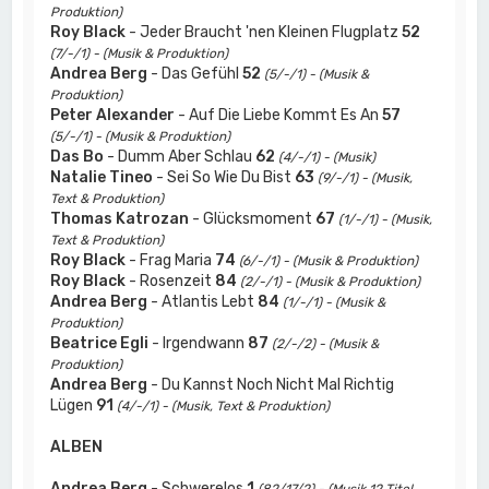
Produktion)
Roy Black
- Jeder Braucht 'nen Kleinen Flugplatz
52
(7/-/1) - (Musik & Produktion)
Andrea Berg
- Das Gefühl
52
(5/-/1) - (Musik &
Produktion)
Peter Alexander
- Auf Die Liebe Kommt Es An
57
(5/-/1) - (Musik & Produktion)
Das Bo
- Dumm Aber Schlau
62
(4/-/1) - (Musik)
Natalie Tineo
- Sei So Wie Du Bist
63
(9/-/1) - (Musik,
Text & Produktion)
Thomas Katrozan
- Glücksmoment
67
(1/-/1) - (Musik,
Text & Produktion)
Roy Black
- Frag Maria
74
(6/-/1) - (Musik & Produktion)
Roy Black
- Rosenzeit
84
(2/-/1) - (Musik & Produktion)
Andrea Berg
- Atlantis Lebt
84
(1/-/1) - (Musik &
Produktion)
Beatrice Egli
- Irgendwann
87
(2/-/2) - (Musik &
Produktion)
Andrea Berg
- Du Kannst Noch Nicht Mal Richtig
Lügen
91
(4/-/1) - (Musik, Text & Produktion)
ALBEN
Andrea Berg
- Schwerelos
1