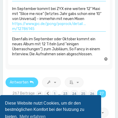
Im September kommt bei ZYX eine weitere 12" Maxi
mit "Slice me nice" (letztes Jahr gabs schon eine 10"
von Universal) - immerhin mit neuen Mixen
https://www.jpc.de/jpcng/poprock/detail ...
m/12786145
Ebenfalls im September oder Oktober kommt ein
neues Album mit 12 Titeln (und "einigen
Überraschungen") zum Jubiläum, So Fancy in einem
Interview. Die Aufnahmen seien abgeschlossen.
N
a
c
h
o
b
Antworten
e
n
267 Beiträge
…
27
1
23
24
25
26
Seite
27
Vorherige
von
27
Diese Website nutzt Cookies, um dir den
bestmöglichen Komfort bei der Nutzung zu
Gehe zu
bieten.
Mehr erfahren