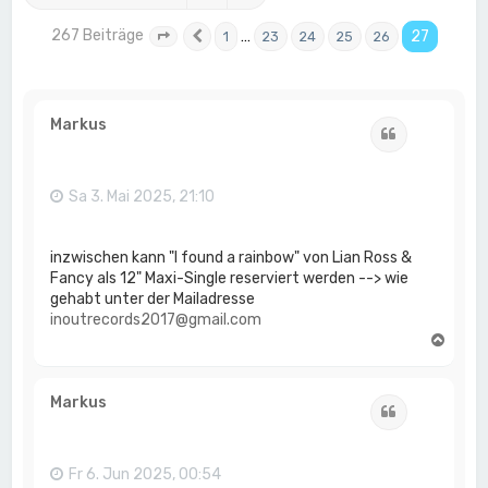
267 Beiträge
…
27
1
23
24
25
26
Seite
27
Vorherige
von
27
Markus
Zitat
Sa 3. Mai 2025, 21:10
inzwischen kann "I found a rainbow" von Lian Ross &
Fancy als 12" Maxi-Single reserviert werden --> wie
gehabt unter der Mailadresse
inoutrecords2017@gmail.com
N
a
c
h
Markus
Zitat
o
b
e
n
Fr 6. Jun 2025, 00:54