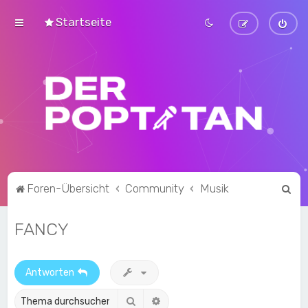
Startseite
S
Foren-Übersicht
Community
Musik
u
FANCY
c
h
e
Antworten
Suche
Erweiterte Suche