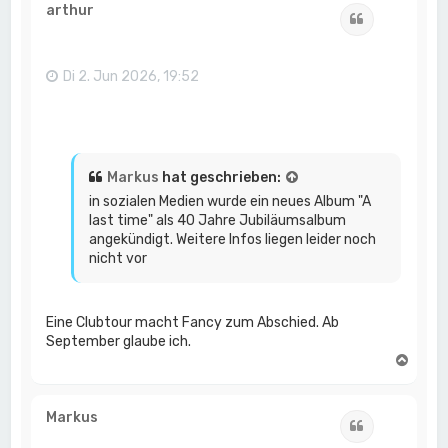
h
arthur
Zitat
o
b
e
n
Di 2. Jun 2026, 19:52
Markus
hat geschrieben:
in sozialen Medien wurde ein neues Album "A
last time" als 40 Jahre Jubiläumsalbum
angekündigt. Weitere Infos liegen leider noch
nicht vor
Eine Clubtour macht Fancy zum Abschied. Ab
September glaube ich.
N
a
c
h
Markus
Zitat
o
b