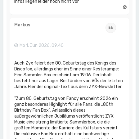
Infos liegen leider noch nicht vor
N
a
c
h
Markus
Zitat
o
b
e
n
Mo 1. Jun 2026, 09:40
Auch Zyx feiert den 80. Geburtstag des Konigs des
Discofox, allerdings eher im Sinne einer Resterampe:
Eine Sammler-Box erscheint am 19.06. Der Inhalt
besteht nur aus Lager-Beständen von VÖs der letzten
Jahre. Hier der original-Text aus dem ZYX-Newsletter:
"Zum 80. Geburtstag von Fancy erscheint 2026 ein
ganz besonderes Highlight für alle Fans: die „80th
Birthday Fan Box“. Anlässlich dieses
außergewöhnlichen Jubiläums veröffentlicht ZYX
Music eine streng limitierte Sammlerbox, die die
größten Momente der Karriere des Kultstars vereint.
Die exklusive Fan Box enthält eine hochwertige