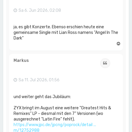
e
n
Sa 6. Jun 2026, 02:08
ja, es gibt Konzerte. Ebenso erschien heute eine
gemeinsame Single mit Lian Ross namens "Angel In The
Dark"
N
a
c
h
Markus
Zitat
o
b
e
n
Sa 11. Jul 2026, 01:56
und weiter geht das Jubiläum:
ZYX bringt im August eine weitere "Greatest Hits &
Remixes" LP - diesmal mit den 7" Versionen (wo
ausgerechnet "Latin Fire" fehlt).
https://www.jpc.de/jpcng/poprock/detail ...
m/12752988