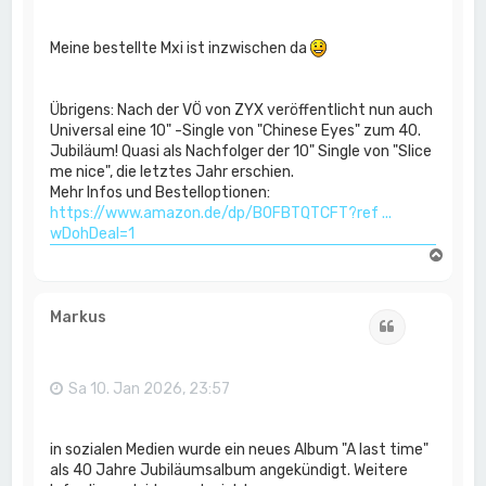
Meine bestellte Mxi ist inzwischen da
Übrigens: Nach der VÖ von ZYX veröffentlicht nun auch
Universal eine 10" -Single von "Chinese Eyes" zum 40.
Jubiläum! Quasi als Nachfolger der 10" Single von "Slice
me nice", die letztes Jahr erschien.
Mehr Infos und Bestelloptionen:
https://www.amazon.de/dp/B0FBTQTCFT?ref ...
wDohDeal=1
N
a
c
h
Markus
Zitat
o
b
e
n
Sa 10. Jan 2026, 23:57
in sozialen Medien wurde ein neues Album "A last time"
als 40 Jahre Jubiläumsalbum angekündigt. Weitere