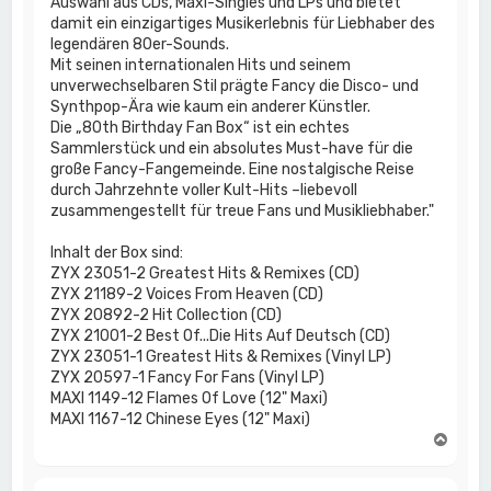
Auswahl aus CDs, Maxi-Singles und LPs und bietet
damit ein einzigartiges Musikerlebnis für Liebhaber des
legendären 80er-Sounds.
Mit seinen internationalen Hits und seinem
unverwechselbaren Stil prägte Fancy die Disco- und
Synthpop-Ära wie kaum ein anderer Künstler.
Die „80th Birthday Fan Box“ ist ein echtes
Sammlerstück und ein absolutes Must-have für die
große Fancy-Fangemeinde. Eine nostalgische Reise
durch Jahrzehnte voller Kult-Hits –liebevoll
zusammengestellt für treue Fans und Musikliebhaber."
Inhalt der Box sind:
ZYX 23051-2 Greatest Hits & Remixes (CD)
ZYX 21189-2 Voices From Heaven (CD)
ZYX 20892-2 Hit Collection (CD)
ZYX 21001-2 Best Of...Die Hits Auf Deutsch (CD)
ZYX 23051-1 Greatest Hits & Remixes (Vinyl LP)
ZYX 20597-1 Fancy For Fans (Vinyl LP)
MAXI 1149-12 Flames Of Love (12" Maxi)
MAXI 1167-12 Chinese Eyes (12" Maxi)
N
a
c