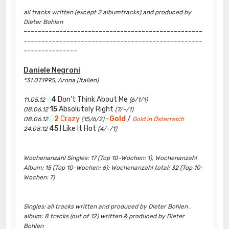
all tracks written (except 2 albumtracks) and produced by
Dieter Bohlen
--------------------------------------------------
--------------------------------------------------
---------------
Daniele Negroni
*31.07.1995, Arona (Italien)
0
4
Don't Think About Me
11.05.12
(6/1/1)
15
Absolutely Right
08.06.12
(7/-/1)
0
2
Crazy
-
Gold
/
08.06.12
(15/6/2)
Gold in Österreich
45
I Like It Hot
24.08.12
(4/-/1)
Wochenanzahl Singles: 17 (Top 10-Wochen: 1), Wochenanzahl
Album: 15 (Top 10-Wochen: 6); Wochenanzahl total: 32 (Top 10-
Wochen: 7)
Singles: all tracks written and produced by Dieter Bohlen ,
album: 8 tracks (out of 12) written & produced by Dieter
Bohlen