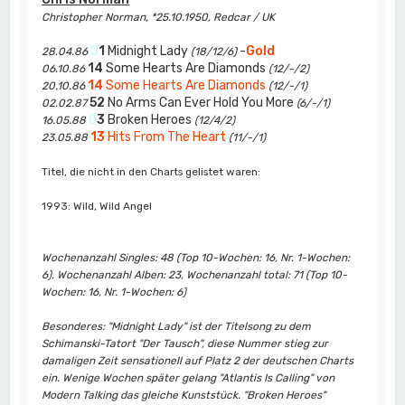
Christopher Norman, *25.10.1950, Redcar / UK
0
1
Midnight Lady
-
Gold
28.04.86
(18/12/6)
14
Some Hearts Are Diamonds
06.10.86
(12/-/2)
14
Some Hearts Are Diamonds
20.10.86
(12/-/1)
52
No Arms Can Ever Hold You More
02.02.87
(6/-/1)
0
3
Broken Heroes
16.05.88
(12/4/2)
13
Hits From The Heart
23.05.88
(11/-/1)
Titel, die nicht in den Charts gelistet waren:
1993: Wild, Wild Angel
Wochenanzahl Singles: 48 (Top 10-Wochen: 16, Nr. 1-Wochen:
6), Wochenanzahl Alben: 23, Wochenanzahl total: 71 (Top 10-
Wochen: 16, Nr. 1-Wochen: 6)
Besonderes: "Midnight Lady" ist der Titelsong zu dem
Schimanski-Tatort "Der Tausch", diese Nummer stieg zur
damaligen Zeit sensationell auf Platz 2 der deutschen Charts
ein. Wenige Wochen später gelang "Atlantis Is Calling" von
Modern Talking das gleiche Kunststück. "Broken Heroes"