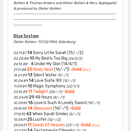
Bohlen & Thomas Anders and Dieter Bohlen & Mary Applegate)
& produced by Dieter Bohlen
--------------------------------------------------
--------------------------------------------------
--------------
Blue System
Dieter Bohlen, *07.02.1954, Oldenburg
14
Sorry Little Sarah (15/-/2)
02.11.87
10
My Bed Is Too Big
02.05.88
(26/2/2)
0
6
Under My Skin (14/4/1)
24.10.88
20
Body Heat
(16/-/1) -
Gold
21.11.88
(n.v.)
13
Silent Water
16.01.89
(9/-/1)
14
Love Suite '89
10.04.89
(12/-/1)
10
Magic Symphony
11.09.89
(22/1/1)
11
Twilight
-
Gold
23.10.89
(25/-/1)
29
48 Hours
30.04.90
(8/-/1)
16
Love Is Such A Lonely Sword
10.09.90
(19/-/1)
14
Obsession
(14/-/1) -
Gold
29.10.90
63
When Sarah Smiles
17.12.90
(5/-/1)
25
Lucifer
15.04.91
(12/-/2)
11
Seeds Of Heaven
-
Gold
29.04.91
(27/-/1)
(n.v.)
34
Testamente D'Amelia
22.07.91
(7/-/1)