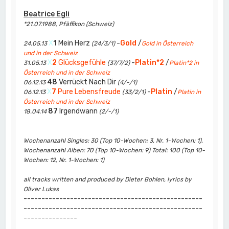
Beatrice Egli
*21.07.1988, Pfäffikon (Schweiz)
X
1
Mein Herz
-
Gold
/
24.05.13
(24/3/1)
Gold in Österreich
und in der Schweiz
X
2
Glücksgefühle
-
Platin*2
/
31.05.13
(37/7/2)
Platin*2 in
Österreich und in der Schweiz
48
Verrückt Nach Dir
06.12.13
(4/-/1)
X
7
Pure Lebensfreude
-
Platin
/
06.12.13
(33/2/1)
Platin in
Österreich und in der Schweiz
87
Irgendwann
18.04.14
(2/-/1)
Wochenanzahl Singles: 30 (Top 10-Wochen: 3, Nr. 1-Wochen: 1),
Wochenanzahl Alben: 70 (Top 10-Wochen: 9) Total: 100 (Top 10-
Wochen: 12, Nr. 1-Wochen: 1)
all tracks written and produced by Dieter Bohlen, lyrics by
Oliver Lukas
--------------------------------------------------
--------------------------------------------------
---------------