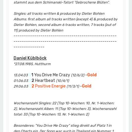
stammt aus dem Schimanski-Tatort "Gebrochene Blüten".
Singles: all tracks written & produced by Dieter Bohlen
Albums: first album all tracks written (except 4) & produced by
Dieter Bohlen, second album 6 tracks written, 7 tracks (out of
11) produced by Dieter Bohlen
--------------------------------------------------
--------------------------------------------------
---------------
Daniel Küblböck
*27.08.1985, Hutthurm
0
1
You Drive Me Crazy
-
Gold
13.04.03
(12/6/2)
0
2
Heartbeat
01.06.03
(10/4/1)
0
2
Positive Energie
-
Gold
29.06.03
(11/3/1)
Wochenanzahl Singles: 22 (Top 10-Wochen: 10, Nr. 1-Wochen:
2), Wochenanzahl Alben: 11 (Top 10-Wochen: 3), Wochenanzahl
total: 33 (Top 10-Wochen: 13, Nr. 1-Wochen: 2)
Besonderes: "You Drive Me Crazy" stieg direkt auf Platz 1 in
den Charts ein. Der Song war auch in Thailand ein Nummer 1