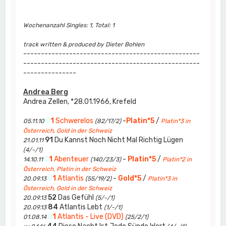
Wochenanzahl Singles: 1, Total: 1
track written & produced by Dieter Bohlen
--------------------------------------------------
--------------------------------------------------
---------------
Andrea Berg
Andrea Zellen, *28.01.1966, Krefeld
0
1
Schwerelos
-
Platin*5
/
05.11.10
(82/17/2)
Platin*3 in
Österreich, Gold in der Schweiz
91
Du Kannst Noch Nicht Mal Richtig Lügen
21.01.11
(4/-/1)
0
1
Abenteuer
-
Platin*5
/
14.10.11
(140/23/3)
Platin*2 in
Österreich, Platin in der Schweiz
0
1
Atlantis
-
Gold*5
/
20.09.13
(55/19/2)
Platin*3 in
Österreich, Gold in der Schweiz
52
Das Gefühl
20.09.13
(5/-/1)
84
Atlantis Lebt
20.09.13
(1/-/1)
0
1
Atlantis - Live (DVD)
01.08.14
(25/2/1)