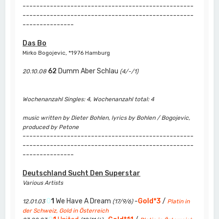
--------------------------------------------------
--------------------------------------------------
---------------
Das Bo
Mirko Bogojevic, *1976 Hamburg
62
Dumm Aber Schlau
20.10.08
(4/-/1)
Wochenanzahl Singles: 4, Wochenanzahl total: 4
music written by Dieter Bohlen, lyrics by Bohlen / Bogojevic,
produced by Petone
--------------------------------------------------
--------------------------------------------------
---------------
Deutschland Sucht Den Superstar
Various Artists
0
1
We Have A Dream
-
Gold*3
/
12.01.03
(17/9/6)
Platin in
der Schweiz, Gold in Österreich