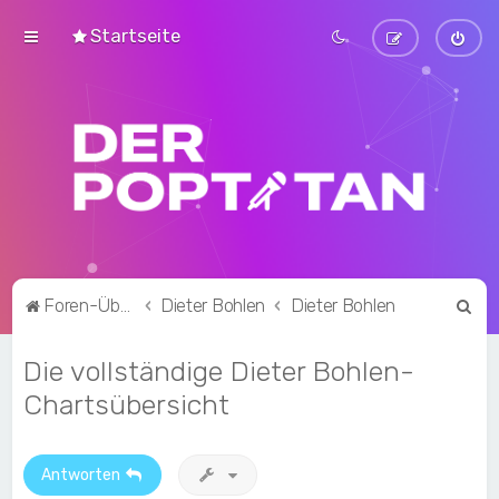
Startseite
S
Foren-Übersicht
Dieter Bohlen
Dieter Bohlen
u
Die vollständige Dieter Bohlen-
c
h
Chartsübersicht
e
Antworten