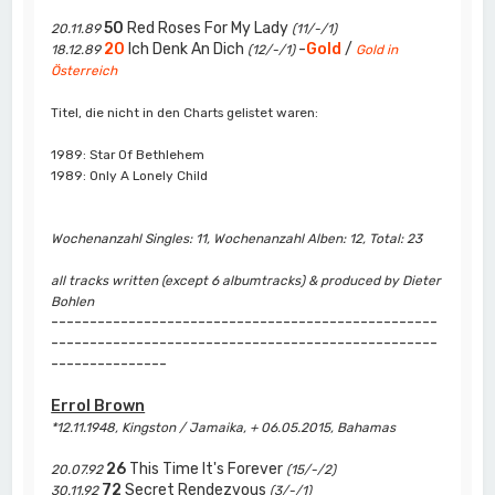
50
Red Roses For My Lady
20.11.89
(11/-/1)
20
Ich Denk An Dich
-
Gold
/
18.12.89
(12/-/1)
Gold in
Österreich
Titel, die nicht in den Charts gelistet waren:
1989: Star Of Bethlehem
1989: Only A Lonely Child
Wochenanzahl Singles: 11, Wochenanzahl Alben: 12, Total: 23
all tracks written (except 6 albumtracks) & produced by Dieter
Bohlen
--------------------------------------------------
--------------------------------------------------
---------------
Errol Brown
*12.11.1948, Kingston / Jamaika, + 06.05.2015, Bahamas
26
This Time It's Forever
20.07.92
(15/-/2)
72
Secret Rendezvous
30.11.92
(3/-/1)