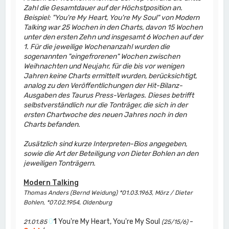
Zahl die Gesamtdauer auf der Höchstposition an.
Beispiel: "You're My Heart, You're My Soul" von Modern
Talking war 25 Wochen in den Charts, davon 15 Wochen
unter den ersten Zehn und insgesamt 6 Wochen auf der
1. Für die jeweilige Wochenanzahl wurden die
sogenannten "eingefrorenen" Wochen zwischen
Weihnachten und Neujahr, für die bis vor wenigen
Jahren keine Charts ermittelt wurden, berücksichtigt,
analog zu den Veröffentlichungen der Hit-Bilanz-
Ausgaben des Taurus Press-Verlages. Dieses betrifft
selbstverständlich nur die Tonträger, die sich in der
ersten Chartwoche des neuen Jahres noch in den
Charts befanden.
Zusätzlich sind kurze Interpreten-Bios angegeben,
sowie die Art der Beteiligung von Dieter Bohlen an den
jeweiligen Tonträgern.
Modern Talking
Thomas Anders (Bernd Weidung) *01.03.1963, Mörz / Dieter
Bohlen, *07.02.1954, Oldenburg
0
1
You're My Heart, You're My Soul
-
21.01.85
(25/15/6)