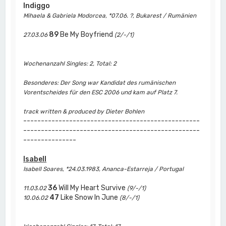
Indiggo
Mihaela & Gabriela Modorcea, *07.06. ?, Bukarest / Rumänien
89
Be My Boyfriend
27.03.06
(2/-/1)
Wochenanzahl Singles: 2, Total: 2
Besonderes: Der Song war Kandidat des rumänischen
Vorentscheides für den ESC 2006 und kam auf Platz 7.
track written & produced by Dieter Bohlen
--------------------------------------------------
--------------------------------------------------
---------------
Isabell
Isabell Soares, *24.03.1983, Ananca-Estarreja / Portugal
36
Will My Heart Survive
11.03.02
(9/-/1)
47
Like Snow In June
10.06.02
(8/-/1)