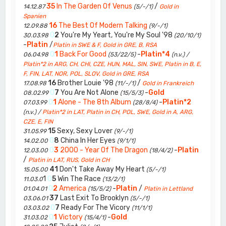
35
In The Garden Of Venus
/
14.12.87
(5/-/1)
Gold in
Spanien
16
The Best Of Modern Talking
12.09.88
(9/-/1)
0
2
You're My Yeart, You're My Soul '98
30.03.98
(20/10/1)
-
Platin
/
Platin in SWE & F, Gold in GRE, B, RSA
0
1
Back For Good
-
Platin*4
06.04.98
(53/22/5)
(n.v.) /
Platin*2 in ARG, CH, CHI, CZE, HUN, MAL, SIN, SWE, Platin in B, E,
F, FIN, LAT, NOR, POL, SLOV, Gold in GRE, RSA
16
Brother Louie '98
/
17.08.98
(11/-/1)
Gold in Frankreich
0
7
You Are Not Alone
-
Gold
08.02.99
(15/5/3)
0
1
Alone - The 8th Album
-
Platin*2
07.03.99
(28/8/4)
(n.v.) /
Platin*2 in LAT, Platin in CH, POL, SWE, Gold in A, ARG,
CZE, E, FIN
15
Sexy, Sexy Lover
31.05.99
(9/-/1)
0
8
China In Her Eyes
14.02.00
(9/1/1)
0
3
2000 - Year Of The Dragon
-
Platin
12.03.00
(18/4/2)
/
Platin in LAT, RUS, Gold in CH
41
Don't Take Away My Heart
15.05.00
(5/-/1)
1
0
5
Win The Race
11.03.0
(13/2/1)
0
2
America
-
Platin
/
01.04.01
(15/5/2)
Platin in Lettland
37
Last Exit To Brooklyn
03.06.01
(5/-/1)
0
7
Ready For The Vicory
03.03.02
(11/1/1)
0
1
Victory
-
Gold
31.03.02
(15/4/1)