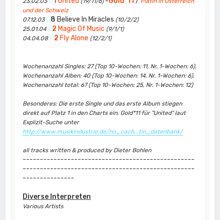
0
1
United
-
Gold*11
/
23.02.03
(19/11/6)
Platin in Österreich
und der Schweiz
0
8
Believe In Miracles
07.12.03
(10/2/2)
0
2
Magic Of Music
25.01.04
(9/1/1)
0
2
Fly Alone
04.04.08
(12/2/1)
Wochenanzahl Singles: 27 (Top 10-Wochen: 11, Nr. 1-Wochen: 6),
Wochenanzahl Alben: 40 (Top 10-Wochen: 14, Nr. 1-Wochen: 6),
Wochenanzahl total: 67 (Top 10-Wochen: 25, Nr. 1-Wochen: 12)
Besonderes: Die erste Single und das erste Album stiegen
direkt auf Platz 1 in den Charts ein. Gold*11 für "United" laut
Explizit-Suche unter
http://www.musikindustrie.de/no_cach...tin_datenbank/
all tracks written & produced by Dieter Bohlen
--------------------------------------------------
--------------------------------------------------
---------------
Diverse Interpreten
Various Artists