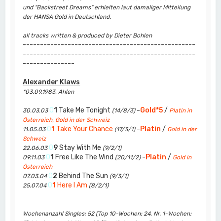
und "Backstreet Dreams" erhielten laut damaliger Mitteilung
der HANSA Gold in Deutschland.
all tracks written & produced by Dieter Bohlen
--------------------------------------------------
--------------------------------------------------
---------------
Alexander Klaws
*03.09.1983, Ahlen
0
1
Take Me Tonight
-
Gold*5
/
30.03.03
(14/8/3)
Platin in
Österreich, Gold in der Schweiz
0
1
Take Your Chance
-
Platin
/
11.05.03
(17/3/1)
Gold in der
Schweiz
0
9
Stay With Me
22.06.03
(9/2/1)
0
1
Free Like The Wind
-
Platin
/
09.11.03
(20/11/2)
Gold in
Österreich
0
2
Behind The Sun
07.03.04
(9/3/1)
0
1
Here I Am
25.07.04
(8/2/1)
Wochenanzahl Singles: 52 (Top 10-Wochen: 24, Nr. 1-Wochen: