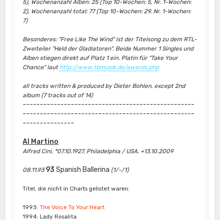
5), Wochenanzahl Alben: 25 (Top 10-Wochen: 5, Nr. 1-Wochen:
2), Wochenanzahl total: 77 (Top 10-Wochen: 29, Nr. 1-Wochen:
7)
Besonderes: "Free Like The Wind" ist der Titelsong zu dem RTL-
Zweiteiler "Held der Gladiatoren". Beide Nummer 1 Singles und
Alben stiegen direkt auf Platz 1 ein. Platin für "Take Your
Chance" laut
http://www.tbmusik.de/awards.php
all tracks written & produced by Dieter Bohlen, except 2nd
album (7 tracks out of 14)
--------------------------------------------------
--------------------------------------------------
---------------
Al Martino
Alfred Cini, *07.10.1927, Philadelphia / USA, +13.10.2009
93
Spanish Ballerina
08.11.93
(1/-/1)
Titel, die nicht in Charts gelistet waren:
1993:
The Voice To Your Heart
1994: Lady Rosalita