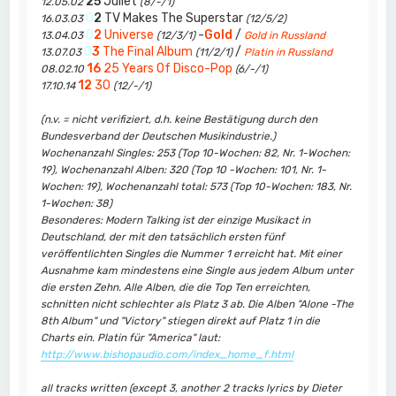
25
Juliet
12.05.02
(8/-/1)
0
2
TV Makes The Superstar
16.03.03
(12/5/2)
0
2
Universe
-
Gold
/
13.04.03
(12/3/1)
Gold in Russland
0
3
The Final Album
/
13.07.03
(11/2/1)
Platin in Russland
16
25 Years Of Disco-Pop
08.02.10
(6/-/1)
12
30
17.10.14
(12/-/1)
(n.v. = nicht verifiziert, d.h. keine Bestätigung durch den
Bundesverband der Deutschen Musikindustrie.)
Wochenanzahl Singles: 253 (Top 10-Wochen: 82, Nr. 1-Wochen:
19), Wochenanzahl Alben: 320 (Top 10 -Wochen: 101, Nr. 1-
Wochen: 19), Wochenanzahl total: 573 (Top 10-Wochen: 183, Nr.
1-Wochen: 38)
Besonderes: Modern Talking ist der einzige Musikact in
Deutschland, der mit den tatsächlich ersten fünf
veröffentlichten Singles die Nummer 1 erreicht hat. Mit einer
Ausnahme kam mindestens eine Single aus jedem Album unter
die ersten Zehn. Alle Alben, die die Top Ten erreichten,
schnitten nicht schlechter als Platz 3 ab. Die Alben "Alone -The
8th Album" und "Victory" stiegen direkt auf Platz 1 in die
Charts ein. Platin für "America" laut:
http://www.bishopaudio.com/index_home_f.html
all tracks written (except 3, another 2 tracks lyrics by Dieter