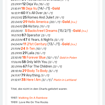
12
Deja Vu
23.09.91
(15/-/2)
18
Deja Vu
(14/-/1) -
Gold
21.10.91
60
It's All Over
16.12.91
(8/-/1)
25
Romeo And Juliet
09.03.92
(9/-/1)
29
Hello America
-
Gold
20.04.92
(20/-/1)
(n.v.)
26
History
05.04.93
(11/-/1)
0
5
Backstreet Dreams
(15/2/1) -
Gold
03.05.93
(n.v.)
87
Operator
19.07.93
(3/-/1)
47
6 Years, 6 Nights
28.03.94
(5/-/1)
11
21st Century
(13/-/1) -
Gold
04.04.94
(n.v.)
24
X-Ten
21.11.94
(10/-/1)
29
Laila
25.09.95
(15/-/1)
18
Forever Blue
/
23.10.95
(12/-/1)
Gold in Polen
58
Only With You
17.06.96
(3/-/1)
67
For The Children
30.09.96
(3/-/1)
29
Body To Body
28.10.96
(5/-/1)
79
Anything
24.11.97
(1/-/1)
38
Here I Am
/
01.12.97
(3/-/1)
Platin in Lettland
Titel, die nicht in den Charts gelistet waren:
1987:
Walking On A Rainbow
1989: Love Me On The Rocks