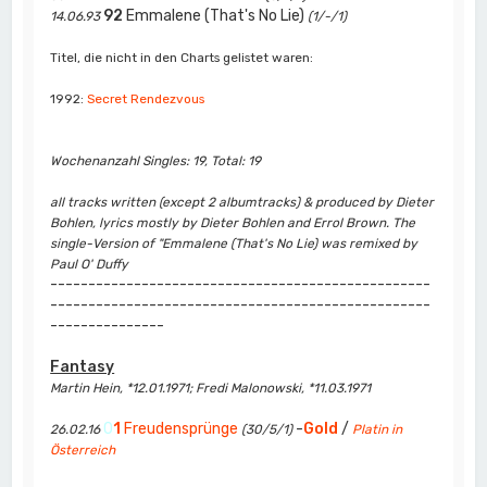
92
Emmalene (That's No Lie)
14.06.93
(1/-/1)
Titel, die nicht in den Charts gelistet waren:
1992:
Secret Rendezvous
Wochenanzahl Singles: 19, Total: 19
all tracks written (except 2 albumtracks) & produced by Dieter
Bohlen, lyrics mostly by Dieter Bohlen and Errol Brown. The
single-Version of "Emmalene (That's No Lie) was remixed by
Paul O' Duffy
--------------------------------------------------
--------------------------------------------------
---------------
Fantasy
Martin Hein, *12.01.1971; Fredi Malonowski, *11.03.1971
0
1
Freudensprünge
-
Gold
/
26.02.16
(30/5/1)
Platin in
Österreich