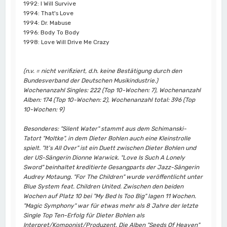
1992: I Will Survive
1994: That's Love
1994: Dr. Mabuse
1996: Body To Body
1998: Love Will Drive Me Crazy
(n.v. = nicht verifiziert, d.h. keine Bestätigung durch den
Bundesverband der Deutschen Musikindustrie.)
Wochenanzahl Singles: 222 (Top 10-Wochen: 7), Wochenanzahl
Alben: 174 (Top 10-Wochen: 2), Wochenanzahl total: 396 (Top
10-Wochen: 9)
Besonderes: "Silent Water" stammt aus dem Schimanski-
Tatort "Moltke", in dem Dieter Bohlen auch eine Kleinstrolle
spielt. "It's All Over" ist ein Duett zwischen Dieter Bohlen und
der US-Sängerin Dionne Warwick. "Love Is Such A Lonely
Sword" beinhaltet kreditierte Gesangparts der Jazz-Sängerin
Audrey Motaung. "For The Children" wurde veröffentlicht unter
Blue System feat. Children United. Zwischen den beiden
Wochen auf Platz 10 bei "My Bed Is Too Big" lagen 11 Wochen.
"Magic Symphony" war für etwas mehr als 8 Jahre der letzte
Single Top Ten-Erfolg für Dieter Bohlen als
Interpret/Komponist/Produzent. Die Alben "Seeds Of Heaven"