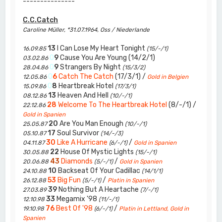
---------------
C.C.Catch
Caroline Müller, *31.07.1964, Oss / Niederlande
13
I Can Lose My Heart Tonight
16.09.85
(15/-/1)
0
9
Cause You Are Young (14/2/1)
03.02.86
0
9
Strangers By Night
28.04.86
(15/3/2)
0
6
Catch The Catch
(17/3/1) /
12.05.86
Gold in Belgien
0
8
Heartbreak Hotel
15.09.86
(17/3/1)
13
Heaven And Hell
08.12.86
(10/-/1)
28
Welcome To The Heartbreak Hotel
(8/-/1) /
22.12.86
Gold in Spanien
20
Are You Man Enough
25.05.87
(10/-/1)
17
Soul Survivor
05.10.87
(14/-/3)
30
Like A Hurricane
/
04.11.87
(6/-/1)
Gold in Spanien
22
House Of Mystic Lights
30.05.88
(15/-/1)
43
Diamonds
/
20.06.88
(5/-/1)
Gold in Spanien
10
Backseat Of Your Cadillac
24.10.88
(14/1/1)
53
Big Fun
/
26.12.88
(5/-/1)
Platin in Spanien
39
Nothing But A Heartache
27.03.89
(7/-/1)
33
Megamix '98
12.10.98
(11/-/1)
76
Best Of '98
/
19.10.98
(6/-/1)
Platin in Lettland, Gold in
Spanien