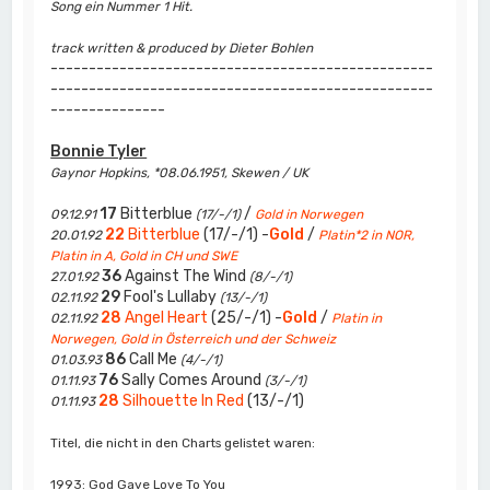
Song ein Nummer 1 Hit.
track written & produced by Dieter Bohlen
--------------------------------------------------
--------------------------------------------------
---------------
Bonnie Tyler
Gaynor Hopkins, *08.06.1951, Skewen / UK
17
Bitterblue
/
09.12.91
(17/-/1)
Gold in Norwegen
22
Bitterblue
(17/-/1) -
Gold
/
20.01.92
Platin*2 in NOR,
Platin in A, Gold in CH und SWE
36
Against The Wind
27.01.92
(8/-/1)
29
Fool's Lullaby
02.11.92
(13/-/1)
28
Angel Heart
(25/-/1) -
Gold
/
02.11.92
Platin in
Norwegen, Gold in Österreich und der Schweiz
86
Call Me
01.03.93
(4/-/1)
76
Sally Comes Around
01.11.93
(3/-/1)
28
Silhouette In Red
(13/-/1)
01.11.93
Titel, die nicht in den Charts gelistet waren:
1993: God Gave Love To You