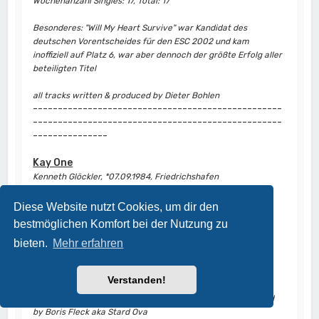
Wochenanzahl Singles: 17, Total: 17
Besonderes: "Will My Heart Survive" war Kandidat des
deutschen Vorentscheides für den ESC 2002 und kam
inoffiziell auf Platz 6, war aber dennoch der größte Erfolg aller
beteiligten Titel
all tracks written & produced by Dieter Bohlen
--------------------------------------------------
--------------------------------------------------
---------------
Kay One
Kenneth Glöckler, *07.09.1984, Friedrichshafen
9
Louis, Louis
/
Gold
26.05.17
(19/3/2)
Diese Website nutzt Cookies, um dir den
bestmöglichen Komfort bei der Nutzung zu
bieten.
Mehr erfahren
Wochenanzahl Single: 19
Besonderes: Coverversion von "Brother Louie"
Verstanden!
Track written by Dieter Bohlen, Lyrics by Kay One, produced
by Boris Fleck aka Stard Ova