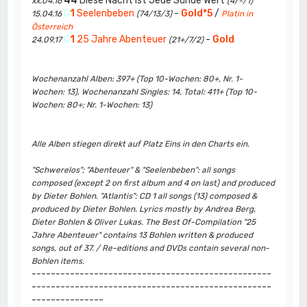
44
Diese Nacht Ist Jede Sünde Wert
xx.04.16
(4/-/1)
0
1
Seelenbeben
-
Gold*5
/
15.04.16
(74/13/3)
Platin in
Österreich
0
1
25 Jahre Abenteuer
-
Gold
24.09.17
(21+/7/2)
Wochenanzahl Alben: 397+ (Top 10-Wochen: 80+, Nr. 1-
Wochen: 13), Wochenanzahl Singles: 14, Total: 411+ (Top 10-
Wochen: 80+; Nr. 1-Wochen: 13)
Alle Alben stiegen direkt auf Platz Eins in den Charts ein.
"Schwerelos"; "Abenteuer" & "Seelenbeben": all songs
composed (except 2 on first album and 4 on last) and produced
by Dieter Bohlen. "Atlantis": CD 1 all songs (13) composed &
produced by Dieter Bohlen. Lyrics mostly by Andrea Berg,
Dieter Bohlen & Oliver Lukas. The Best Of-Compilation "25
Jahre Abenteuer" contains 13 Bohlen written & produced
songs, out of 37. / Re-editions and DVDs contain several non-
Bohlen items.
--------------------------------------------------
--------------------------------------------------
---------------