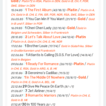
Gold
/
Platin*2 in RSA, Platin in DEN, Gold in B, CH, F, POR,
SWE, Silber in DEN
0
1
The First Album
-
Platin
/
15.04.85
(43/18/3)
Platin in A,
CH, Gold in B, CHI, E, FIN, ISR, POR, NOR, RSA, SWE, Silber in DEN
0
1
You Can Win If You Want
-
Gold
/
06.05.85
(21/9/1)
Gold
in B und F, Silber in POR
0
1
Cheri Cheri Lady
-
Gold
/
16.09.85
(22/10/4)
Gold in
Belgien und Schweden, Silber in Frankreich
0
2
Let's Talk About Love
-
Platin
28.10.85
(44/12/4)
/
Platin in A, Gold in CH, CHI, E, HK, NOR
0
1
Brother Louie
/
17.02.86
(17/7/4)
Gold in Südafrika, Silber
in Großbritannien und Frankreich
0
1
Atlantis Is Calling (S.O.S. For Love)
/
02.06.86
(14/8/4)
Gold in Belgien
0
1
Ready For Romance
-
Platin
/
09.06.86
(26/11/5)
Platin
in CHI, E, RSA, Gold in ARG, A, B, HK
0
3
Geronimo's Cadillac
20.10.86
(11/5/2)
0
1
In The Middle Of Nowhere
-
Gold
/
24.11.86
(13/8/1)
Platin in CHI, E, Gold in A, BEL, HK
29
Give Me Peace On Earth
22.12.86
(8/-/1)
0
7
Jet Airliner
01.06.87
(11/4/1)
0
3
Romantic Warriors
/
22.06.87
(10/4/1)
Platin in CHI, E,
Gold in B, HK
30
In 100 Years
07.12.87
(6/-/1)